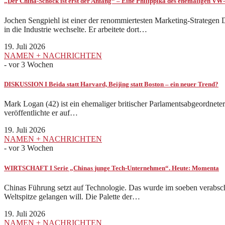
„Der China-Schock ist erst der Anfang“ – Eine Philippika des ehemaligen V
Jochen Sengpiehl ist einer der renommiertesten Marketing-Strategen
in die Industrie wechselte. Er arbeitete dort…
19. Juli 2026
NAMEN + NACHRICHTEN
-
vor 3 Wochen
DISKUSSION I Beida statt Harvard, Beijing statt Boston – ein neuer Trend?
Mark Logan (42) ist ein ehemaliger britischer Parlamentsabgeordneter.
veröffentlichte er auf…
19. Juli 2026
NAMEN + NACHRICHTEN
-
vor 3 Wochen
WIRTSCHAFT I Serie „Chinas junge Tech-Unternehmen“. Heute: Momenta
Chinas Führung setzt auf Technologie. Das wurde im soeben verabschi
Weltspitze gelangen will. Die Palette der…
19. Juli 2026
NAMEN + NACHRICHTEN