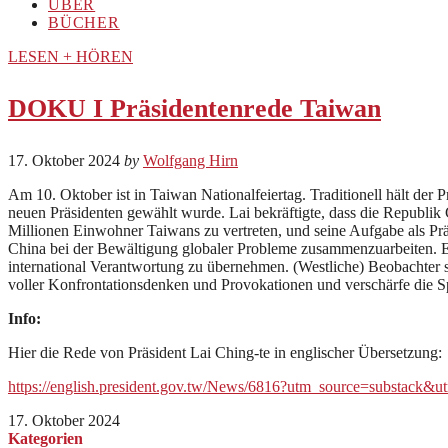
ÜBER
BÜCHER
LESEN + HÖREN
DOKU I Präsidentenrede Taiwan
17. Oktober 2024
by
Wolfgang Hirn
Am 10. Oktober ist in Taiwan Nationalfeiertag. Traditionell hält de
neuen Präsidenten gewählt wurde. Lai bekräftigte, dass die Republik
Millionen Einwohner Taiwans zu vertreten, und seine Aufgabe als Präs
China bei der Bewältigung globaler Probleme zusammenzuarbeiten. Er 
international Verantwortung zu übernehmen. (Westliche) Beobachter st
voller Konfrontationsdenken und Provokationen und verschärfe die 
Info:
Hier die Rede von Präsident Lai Ching-te in englischer Übersetzung:
https://english.president.gov.tw/News/6816?utm_source=substack
17. Oktober 2024
Kategorien