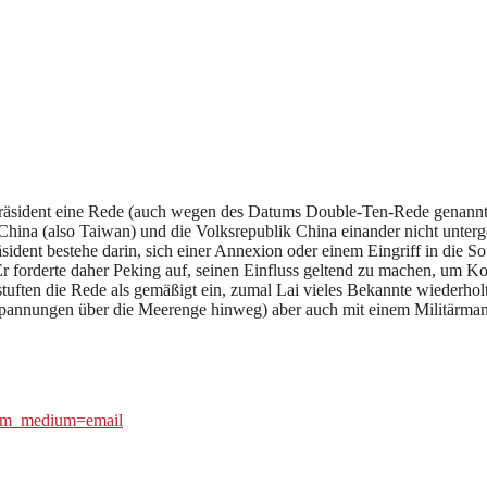
r Präsident eine Rede (auch wegen des Datums Double-Ten-Rede genannt)
 China (also Taiwan) und die Volksrepublik China einander nicht unterg
ident bestehe darin, sich einer Annexion oder einem Eingriff in die Sou
forderte daher Peking auf, seinen Einfluss geltend zu machen, um Kon
uften die Rede als gemäßigt ein, zumal Lai vieles Bekannte wiederholt
Spannungen über die Meerenge hinweg) aber auch mit einem Militärman
&utm_medium=email