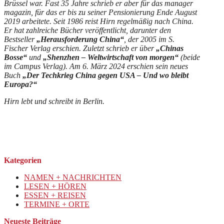
Brüssel war. Fast 35 Jahre schrieb er aber für das manager
magazin, für das er bis zu seiner Pensionierung Ende August
2019 arbeitete. Seit 1986 reist Hirn regelmäßig nach China.
Er hat zahlreiche Bücher veröffentlicht, darunter den
Bestseller
„Herausforderung China“
, der 2005 im S.
Fischer Verlag erschien. Zuletzt schrieb er über
„Chinas
Bosse“
und
„Shenzhen – Weltwirtschaft von morgen“
(beide
im Campus Verlag). Am 6. März 2024 erschien sein neues
Buch
„Der Techk
rieg China gegen USA – Und wo bleibt
Europa?“
Hirn lebt und schreibt in Berlin.
Kategorien
NAMEN + NACHRICHTEN
LESEN + HÖREN
ESSEN + REISEN
TERMINE + ORTE
Neueste Beiträge