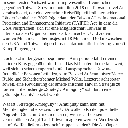
In seiner ersten Amtszeit war Trump wesentlich freundlicher
gegenüber Taiwan. So wurde unter ihm 2018 der Taiwan Travel Act
verabschiedet, der eine vermehrte Reisetätigkeit Politiker beider
Länder beinhaltete. 2020 folgte dann der Taiwan Allies International
Protection and Enhancement Initiative (TAIPEI) Act, in dem die
USA versprachen, sich für eine Mitgliedschaft Taiwans in
internationalen Organisationen stark zu machen. Und zudem
wurden Militärdeals über insgesamt 18 Milliarden Dollar zwischen
den USA und Taiwan abgeschlossen, darunter die Lieferung von 66
Kampfflugzeugen.
Doch jetzt in der gerade begonnenen Amtsperiode fährt er einen
härteren Kurs gegenüber der Insel. Das ist insofern bemerkenswert,
weil sich in seinem engeren Umfeld ausgesprochen Taiwan-
freundliche Personen befinden, zum Beispiel Außenminister Marco
Rubio und Sicherheitsberater Michael Waltz. Letzterer geht sogar
soweit, eine Revidierung der amerikanischen Taiwan-Strategie zu
fordern – die bisherige „Strategic Ambiguity“ soll durch eine
„Strategic Clarity“ ersetzt werden.
Was ist „Strategic Ambiguity“? Ambiguity kann man mit
Mehrdeutigkeit übersetzen. Die USA wollen also den potentiellen
Angreifer China im Unklaren lassen, wie sie auf dessen
vermeintlichen Angriff auf Taiwan reagieren werden: Werden sie
„nur“ Waffen liefern oder doch Truppen senden? Die Anhänger