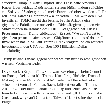
attackiert Trump Taiwans Chipindustrie. Diese hätte Amerikas
Know-How geklaut. Dafür sollten sie nun büßen, indem auf Chips
ein Zoll von 25 oder gar noch mehr Prozent erhoben werden soll. Er
will, dass Taiwans Chipfirmen – allen voran TSMC – in den USA
investieren. TSMC macht das bereits, baut in Arizona eine
gigantische Fabrik, aber nur weil die Biden-Regierung ihnen viel
Subventionen im Rahmen des CHIPS Act gegeben hat. Dieses
Programm nennt Trump „ridiculous“. Er sagt: “We don’t want to
give them (er meint taiwanesische Chipfirmen) billions of dollars.“
Inzwischen hat TSMC auf Trumps Druck reagiert und ein weiteres
Investment in den USA von über 100 Milliardem Dollar
angekündigt.
Trump ist also Taiwan gegenüber bei weitem nicht so wohlgesonnen
wie sein Vorgänger Biden.
David Sacks (Experte für US-Taiwan-Beziehungen beim Council
on Foreign Relations) hält Trumps Kurs für gefährlich: „Trump Is
Making Taiwan More Vulnerable“, lautet die Überschrift über
seinen Post vom 21. Februar. Sacks kritisiert vor allem Trumps
Abkehr von der internationalen Ordnung und seine Ansprüche auf
fremde Territorien wie Panama und Grönland: „If Trump can take
Greenland, why can‘t China take Taiwan?“ lautet seine rhetorische
Frage.