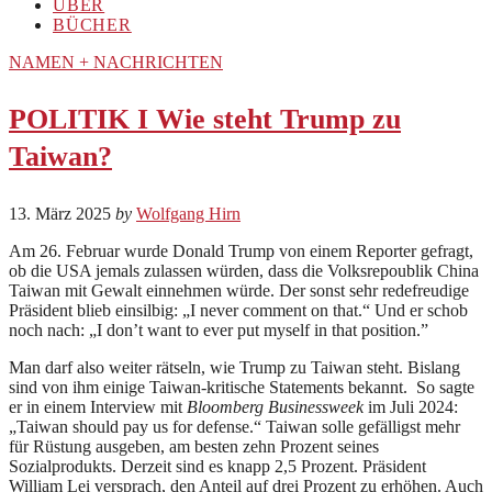
ÜBER
BÜCHER
NAMEN + NACHRICHTEN
POLITIK I Wie steht Trump zu
Taiwan?
13. März 2025
by
Wolfgang Hirn
Am 26. Februar wurde Donald Trump von einem Reporter gefragt,
ob die USA jemals zulassen würden, dass die Volksrepoublik China
Taiwan mit Gewalt einnehmen würde. Der sonst sehr redefreudige
Präsident blieb einsilbig: „I never comment on that.“ Und er schob
noch nach: „I don’t want to ever put myself in that position.”
Man darf also weiter rätseln, wie Trump zu Taiwan steht. Bislang
sind von ihm einige Taiwan-kritische Statements bekannt. So sagte
er in einem Interview mit
Bloomberg Businessweek
im Juli 2024:
„Taiwan should pay us for defense.“ Taiwan solle gefälligst mehr
für Rüstung ausgeben, am besten zehn Prozent seines
Sozialprodukts. Derzeit sind es knapp 2,5 Prozent. Präsident
William Lei versprach, den Anteil auf drei Prozent zu erhöhen. Auch