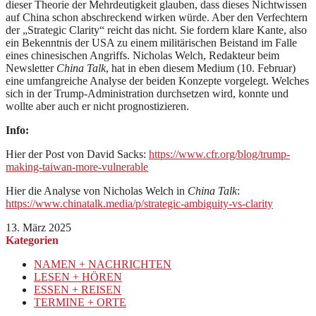
dieser Theorie der Mehrdeutigkeit glauben, dass dieses Nichtwissen
auf China schon abschreckend wirken würde. Aber den Verfechtern
der „Strategic Clarity“ reicht das nicht. Sie fordern klare Kante, also
ein Bekenntnis der USA zu einem militärischen Beistand im Falle
eines chinesischen Angriffs. Nicholas Welch, Redakteur beim
Newsletter
China Talk
, hat in eben diesem Medium (10. Februar)
eine umfangreiche Analyse der beiden Konzepte vorgelegt. Welches
sich in der Trump-Administration durchsetzen wird, konnte und
wollte aber auch er nicht prognostizieren.
Info:
Hier der Post von David Sacks:
https://www.cfr.org/blog/trump-
making-taiwan-more-vulnerable
Hier die Analyse von Nicholas Welch in
China Talk
:
https://www.chinatalk.media/p/strategic-ambiguity-vs-clarity
13. März 2025
Kategorien
NAMEN + NACHRICHTEN
LESEN + HÖREN
ESSEN + REISEN
TERMINE + ORTE