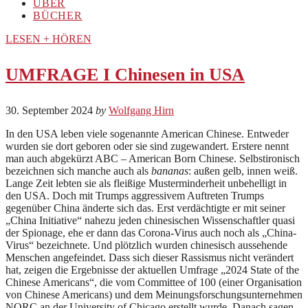
ÜBER
BÜCHER
LESEN + HÖREN
UMFRAGE I Chinesen in USA
30. September 2024
by
Wolfgang Hirn
In den USA leben viele sogenannte American Chinese. Entweder
wurden sie dort geboren oder sie sind zugewandert. Erstere nennt
man auch abgekürzt ABC – American Born Chinese. Selbstironisch
bezeichnen sich manche auch als
bananas
: außen gelb, innen weiß.
Lange Zeit lebten sie als fleißige Musterminderheit unbehelligt in
den USA. Doch mit Trumps aggressivem Auftreten Trumps
gegenüber China änderte sich das. Erst verdächtigte er mit seiner
„China Initiative“ nahezu jeden chinesischen Wissenschaftler quasi
der Spionage, ehe er dann das Corona-Virus auch noch als „China-
Virus“ bezeichnete. Und plötzlich wurden chinesisch aussehende
Menschen angefeindet. Dass sich dieser Rassismus nicht verändert
hat, zeigen die Ergebnisse der aktuellen Umfrage „2024 State of the
Chinese Americans“, die vom Committee of 100 (einer Organisation
von Chinese Americans) und dem Meinungsforschungsunternehmen
NORC an der University of Chicago erstellt wurde. Danach sagen