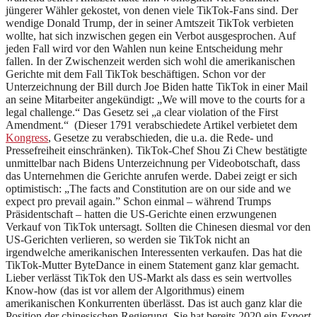
jüngerer Wähler gekostet, von denen viele TikTok-Fans sind. Der
wendige Donald Trump, der in seiner Amtszeit TikTok verbieten
wollte, hat sich inzwischen gegen ein Verbot ausgesprochen. Auf
jeden Fall wird vor den Wahlen nun keine Entscheidung mehr
fallen. In der Zwischenzeit werden sich wohl die amerikanischen
Gerichte mit dem Fall TikTok beschäftigen. Schon vor der
Unterzeichnung der Bill durch Joe Biden hatte TikTok in einer Mail
an seine Mitarbeiter angekündigt: „We will move to the courts for a
legal challenge.“ Das Gesetz sei „a clear violation of the First
Amendment.“ (Dieser 1791 verabschiedete Artikel verbietet dem
Kongress
, Gesetze zu verabschieden, die u.a. die Rede- und
Pressefreiheit einschränken). TikTok-Chef Shou Zi Chew bestätigte
unmittelbar nach Bidens Unterzeichnung per Videobotschaft, dass
das Unternehmen die Gerichte anrufen werde. Dabei zeigt er sich
optimistisch: „The facts and Constitution are on our side and we
expect pro prevail again.” Schon einmal – während Trumps
Präsidentschaft – hatten die US-Gerichte einen erzwungenen
Verkauf von TikTok untersagt. Sollten die Chinesen diesmal vor den
US-Gerichten verlieren, so werden sie TikTok nicht an
irgendwelche amerikanischen Interessenten verkaufen. Das hat die
TikTok-Mutter ByteDance in einem Statement ganz klar gemacht.
Lieber verlässt TikTok den US-Markt als dass es sein wertvolles
Know-how (das ist vor allem der Algorithmus) einem
amerikanischen Konkurrenten überlässt. Das ist auch ganz klar die
Position der chinesischen Regierung. Sie hat bereits 2020 ein
Export