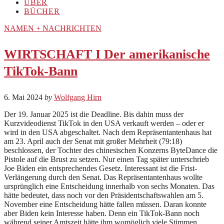
ÜBER
BÜCHER
NAMEN + NACHRICHTEN
WIRTSCHAFT I Der amerikanische
TikTok-Bann
6. Mai 2024
by
Wolfgang Hirn
Der 19. Januar 2025 ist die Deadline. Bis dahin muss der
Kurzvideodienst TikTok in den USA verkauft werden – oder er
wird in den USA abgeschaltet. Nach dem Repräsentantenhaus hat
am 23. April auch der Senat mit großer Mehrheit (79:18)
beschlossen, der Tochter des chinesischen Konzerns ByteDance die
Pistole auf die Brust zu setzen. Nur einen Tag später unterschrieb
Joe Biden ein entsprechendes Gesetz. Interessant ist die Frist-
Verlängerung durch den Senat. Das Repräsentantenhaus wollte
ursprünglich eine Entscheidung innerhalb von sechs Monaten. Das
hätte bedeutet, dass noch vor den Präsidentschaftswahlen am 5.
November eine Entscheidung hätte fallen müssen. Daran konnte
aber Biden kein Interesse haben. Denn ein TikTok-Bann noch
während seiner Amtszeit hätte ihm womöglich viele Stimmen