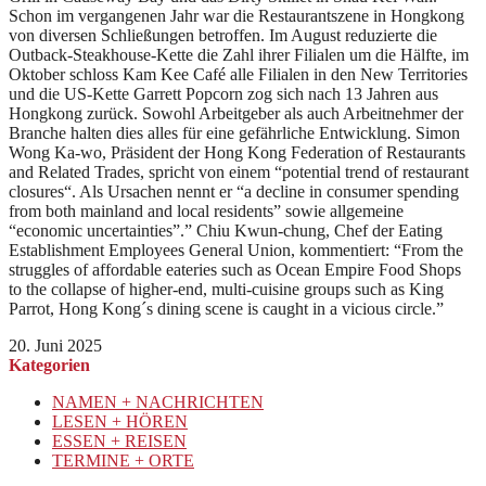
Schon im vergangenen Jahr war die Restaurantszene in Hongkong
von diversen Schließungen betroffen. Im August reduzierte die
Outback-Steakhouse-Kette die Zahl ihrer Filialen um die Hälfte, im
Oktober schloss Kam Kee Café alle Filialen in den New Territories
und die US-Kette Garrett Popcorn zog sich nach 13 Jahren aus
Hongkong zurück. Sowohl Arbeitgeber als auch Arbeitnehmer der
Branche halten dies alles für eine gefährliche Entwicklung. Simon
Wong Ka-wo, Präsident der Hong Kong Federation of Restaurants
and Related Trades, spricht von einem “potential trend of restaurant
closures“. Als Ursachen nennt er “a decline in consumer spending
from both mainland and local residents” sowie allgemeine
“economic uncertainties”.” Chiu Kwun-chung, Chef der Eating
Establishment Employees General Union, kommentiert: “From the
struggles of affordable eateries such as Ocean Empire Food Shops
to the collapse of higher-end, multi-cuisine groups such as King
Parrot, Hong Kong´s dining scene is caught in a vicious circle.”
20. Juni 2025
Kategorien
NAMEN + NACHRICHTEN
LESEN + HÖREN
ESSEN + REISEN
TERMINE + ORTE