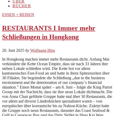
ÜBER
BÜCHER
ESSEN + REISEN
RESTAURANTS I Immer mehr
Schließungen in Hongkong
20. Juni 2025
by
Wolfgang Hirn
In Hongkong machen immer mehr Restaurants dicht. Anfang Mai
verkündete die Kette Ocean Empire, dass sie nach 33 Jahren ihre
sieben Lokale schließen wird. Die Kette bot vor allem
kantonesisches Fast-Food an und hatte in ihren Spitzenzeiten über
30 Filialen. Sie begründete die Schließung „due to the business
environment and the deterioration of our company´s financial
situation.” Einen Monat später – am 8. Juni – folgte die King Parrot
Group mit der Nachricht, dass sie ihre neun Lokale dichtmacht. Die
von Anna Chan geführte Gruppe hatte mal über 30 Restaurants, die
vor allem auf diverse Länderküchen spezialisiert waren – von
europäischer über koreanische bis zu Nahost-Küche. Zuletzt hatte
die Gruppe noch neun Restaurants, darunter das Coast Seafood &
Grill in Causeway Bay und das Dirty Skillet in Shau Kei Wan.