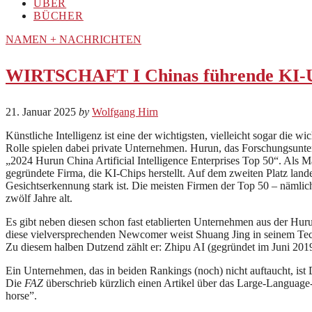
ÜBER
BÜCHER
NAMEN + NACHRICHTEN
WIRTSCHAFT I Chinas führende KI-
21. Januar 2025
by
Wolfgang Hirn
Künstliche Intelligenz ist eine der wichtigsten, vielleicht sogar die 
Rolle spielen dabei private Unternehmen. Hurun, das Forschungsunt
„2024 Hurun China Artificial Intelligence Enterprises Top 50“. Als 
gegründete Firma, die KI-Chips herstellt. Auf dem zweiten Platz lande
Gesichtserkennung stark ist. Die meisten Firmen der Top 50 – nämlic
zwölf Jahre alt.
Es gibt neben diesen schon fast etablierten Unternehmen aus der Hurun
diese vielversprechenden Newcomer weist Shuang Jing in seinem Techn
Zu diesem halben Dutzend zählt er: Zhipu AI (gegründet im Juni 201
Ein Unternehmen, das in beiden Rankings (noch) nicht auftaucht, ist
Die
FAZ
überschrieb kürzlich einen Artikel über das Large-Langua
horse”.