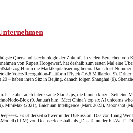
Unternehmen
wichtigste Querschnittstechnologie der Zukunft. In vielen Bereichen von
ernehmen von Rupert Hoogewerf, hat deshalb zum ersten Mal eine Übe
Maßstab zog Hurun die Marktkapitalisierung heran. Danach ist Nummer 
te die Voice-Recognition-Plattform iFlytek (16,6 Milliarden $). Dritte
h 20 – haben ihren Sitz in Beijing, danach folgen Shanghai (9), Shen
-Liste aber auch interessante Start-Ups, die binnen kurzer Zeit eine Ma
oNode-Blog (9. Januar) hin: „Meet China’s top six AI unicorns who ar
9), MiniMax (2021), Baichuan Intelligence (März 2023), Moonshot (Mär
 Deepseek. Es ist derzeit schwer in der Diskussion. Das von Liang Wen
ge-Modell (LLM) von Deepseek deshalb als „Das Temu der KI-Welt“. D