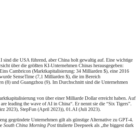
 KI sind die USA führend, aber China holt gewaltig auf. Eine wichtige
rsicht über die größten KI-Unternehmen Chinas herausgegeben:
Eins Cambricon (Marktkapitalisierung: 34 Milliarden $), eine 2016
r wurde SenseTime (7,1 Milliarden $), die im Bereich
zhen (8) und Guangzhou (9). Im Durchschnitt sind die Unternehmen
rktkapitalisierung von über einer Milliarde Dollar erreicht haben. Auf
e leading the wave of AI in China“. Er nennt sie die “Six Tigers”.
z 2023), StepFun (April 2023)), 01.AI (Juli 2023).
feng gegründete Unternehmen gilt als günstige Alternative zu GPT-4.
ie
South China Morning Post
titulierte Deepseek als „the biggest dark