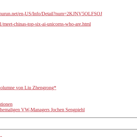
.hurun.net/en-US/Info/Detail?num=2KJNV5OLFSOJ
1/meet-chinas-top-six-ai-unicorns-who-are.html
olumne von Liu Zhengrong*
ationen
s ehemaligen VW-Managers Jochen Sengpiehl