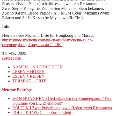
Seasons (Wynn Palace) schaffte es ein weiteres Restaurant in die
Zwei-Sterne-Kategorie. Zum ersten Mal einen Stern bekamen:
Zuicho (Grand Lisboa Palace), Aji (MGM Cotai), Mizumi (Wynn
Palace) und Sushi Kissho by Miyakawa (Raffles).
Info:
Hier die neue Michelin-Liste für Hongkong und Macau:
https://guide.michelin.com/hk/en/article/michelin-guide-
ceremony/hong-kong-macau-full-list
31. März 2025
Kategorien
NAMEN + NACHRICHTEN
LESEN + HÖREN
ESSEN + REISEN
TERMINE + ORTE
Neueste Beiträge
WAN HUA ZHEN I Gedanken vor der Sommerpause / Eine
Kolumne von Liu Zhengrong*
POLITIK I Zwei Präsidenten, zwei Reden, zwei Richtungen
POLITIK I Wie China Europa sieht