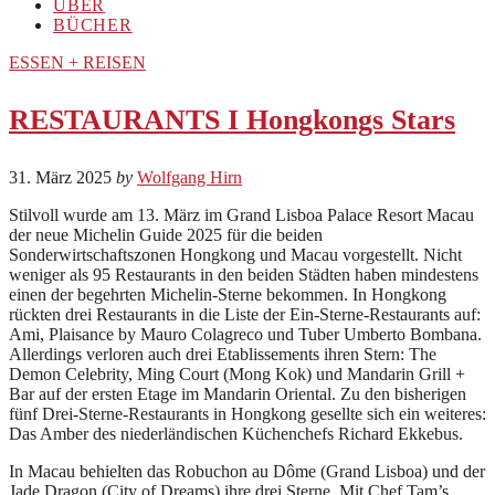
ÜBER
BÜCHER
ESSEN + REISEN
RESTAURANTS I Hongkongs Stars
31. März 2025
by
Wolfgang Hirn
Stilvoll wurde am 13. März im Grand Lisboa Palace Resort Macau
der neue Michelin Guide 2025 für die beiden
Sonderwirtschaftszonen Hongkong und Macau vorgestellt. Nicht
weniger als 95 Restaurants in den beiden Städten haben mindestens
einen der begehrten Michelin-Sterne bekommen. In Hongkong
rückten drei Restaurants in die Liste der Ein-Sterne-Restaurants auf:
Ami, Plaisance by Mauro Colagreco und Tuber Umberto Bombana.
Allerdings verloren auch drei Etablissements ihren Stern: The
Demon Celebrity, Ming Court (Mong Kok) und Mandarin Grill +
Bar auf der ersten Etage im Mandarin Oriental. Zu den bisherigen
fünf Drei-Sterne-Restaurants in Hongkong gesellte sich ein weiteres:
Das Amber des niederländischen Küchenchefs Richard Ekkebus.
In Macau behielten das Robuchon au Dôme (Grand Lisboa) und der
Jade Dragon (City of Dreams) ihre drei Sterne. Mit Chef Tam’s