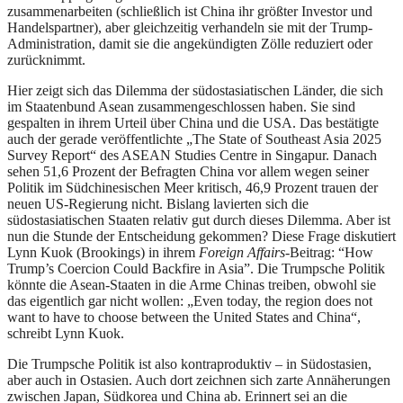
zusammenarbeiten (schließlich ist China ihr größter Investor und
Handelspartner), aber gleichzeitig verhandeln sie mit der Trump-
Administration, damit sie die angekündigten Zölle reduziert oder
zurücknimmt.
Hier zeigt sich das Dilemma der südostasiatischen Länder, die sich
im Staatenbund Asean zusammengeschlossen haben. Sie sind
gespalten in ihrem Urteil über China und die USA. Das bestätigte
auch der gerade veröffentlichte „The State of Southeast Asia 2025
Survey Report“ des ASEAN Studies Centre in Singapur. Danach
sehen 51,6 Prozent der Befragten China vor allem wegen seiner
Politik im Südchinesischen Meer kritisch, 46,9 Prozent trauen der
neuen US-Regierung nicht. Bislang lavierten sich die
südostasiatischen Staaten relativ gut durch dieses Dilemma. Aber ist
nun die Stunde der Entscheidung gekommen? Diese Frage diskutiert
Lynn Kuok (Brookings) in ihrem
Foreign Affairs
-Beitrag: “How
Trump’s Coercion Could Backfire in Asia”. Die Trumpsche Politik
könnte die Asean-Staaten in die Arme Chinas treiben, obwohl sie
das eigentlich gar nicht wollen: „Even today, the region does not
want to have to choose between the United States and China“,
schreibt Lynn Kuok.
Die Trumpsche Politik ist also kontraproduktiv – in Südostasien,
aber auch in Ostasien. Auch dort zeichnen sich zarte Annäherungen
zwischen Japan, Südkorea und China ab. Erinnert sei an die