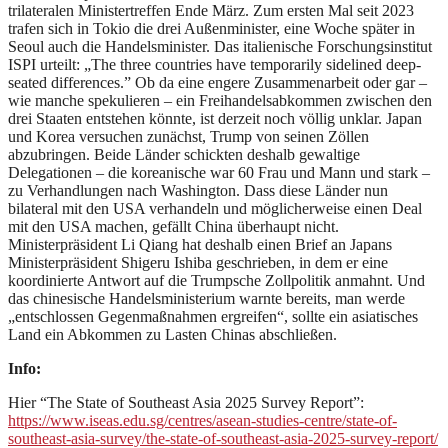
trilateralen Ministertreffen Ende März. Zum ersten Mal seit 2023
trafen sich in Tokio die drei Außenminister, eine Woche später in
Seoul auch die Handelsminister. Das italienische Forschungsinstitut
ISPI urteilt: „The three countries have temporarily sidelined deep-
seated differences.” Ob da eine engere Zusammenarbeit oder gar –
wie manche spekulieren – ein Freihandelsabkommen zwischen den
drei Staaten entstehen könnte, ist derzeit noch völlig unklar. Japan
und Korea versuchen zunächst, Trump von seinen Zöllen
abzubringen. Beide Länder schickten deshalb gewaltige
Delegationen – die koreanische war 60 Frau und Mann und stark –
zu Verhandlungen nach Washington. Dass diese Länder nun
bilateral mit den USA verhandeln und möglicherweise einen Deal
mit den USA machen, gefällt China überhaupt nicht.
Ministerpräsident Li Qiang hat deshalb einen Brief an Japans
Ministerpräsident Shigeru Ishiba geschrieben, in dem er eine
koordinierte Antwort auf die Trumpsche Zollpolitik anmahnt. Und
das chinesische Handelsministerium warnte bereits, man werde
„entschlossen Gegenmaßnahmen ergreifen“, sollte ein asiatisches
Land ein Abkommen zu Lasten Chinas abschließen.
Info:
Hier “The State of Southeast Asia 2025 Survey Report”:
https://www.iseas.edu.sg/centres/asean-studies-centre/state-of-
southeast-asia-survey/the-state-of-southeast-asia-2025-survey-report/