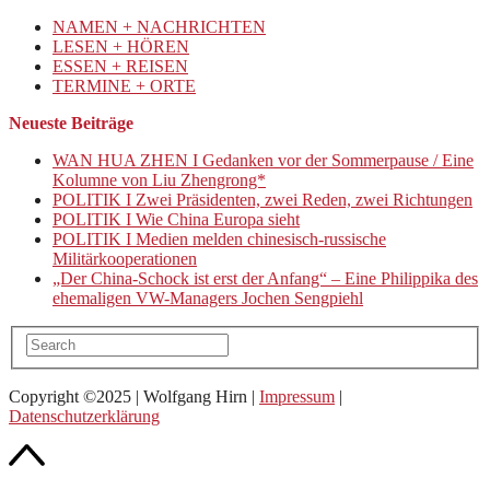
NAMEN + NACHRICHTEN
LESEN + HÖREN
ESSEN + REISEN
TERMINE + ORTE
Neueste Beiträge
WAN HUA ZHEN I Gedanken vor der Sommerpause / Eine
Kolumne von Liu Zhengrong*
POLITIK I Zwei Präsidenten, zwei Reden, zwei Richtungen
POLITIK I Wie China Europa sieht
POLITIK I Medien melden chinesisch-russische
Militärkooperationen
„Der China-Schock ist erst der Anfang“ – Eine Philippika des
ehemaligen VW-Managers Jochen Sengpiehl
Copyright ©2025 | Wolfgang Hirn |
Impressum
|
Datenschutzerklärung