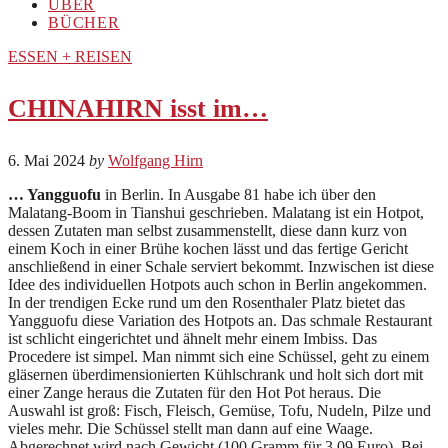
ÜBER
BÜCHER
ESSEN + REISEN
CHINAHIRN isst im…
6. Mai 2024
by
Wolfgang Hirn
… Yangguofu
in Berlin. In Ausgabe 81 habe ich über den
Malatang-Boom in Tianshui geschrieben. Malatang ist ein Hotpot,
dessen Zutaten man selbst zusammenstellt, diese dann kurz von
einem Koch in einer Brühe kochen lässt und das fertige Gericht
anschließend in einer Schale serviert bekommt. Inzwischen ist diese
Idee des individuellen Hotpots auch schon in Berlin angekommen.
In der trendigen Ecke rund um den Rosenthaler Platz bietet das
Yangguofu diese Variation des Hotpots an. Das schmale Restaurant
ist schlicht eingerichtet und ähnelt mehr einem Imbiss. Das
Procedere ist simpel. Man nimmt sich eine Schüssel, geht zu einem
gläsernen überdimensionierten Kühlschrank und holt sich dort mit
einer Zange heraus die Zutaten für den Hot Pot heraus. Die
Auswahl ist groß: Fisch, Fleisch, Gemüse, Tofu, Nudeln, Pilze und
vieles mehr. Die Schüssel stellt man dann auf eine Waage.
Abgerechnet wird nach Gewicht (100 Gramm für 3,09 Euro). Bei