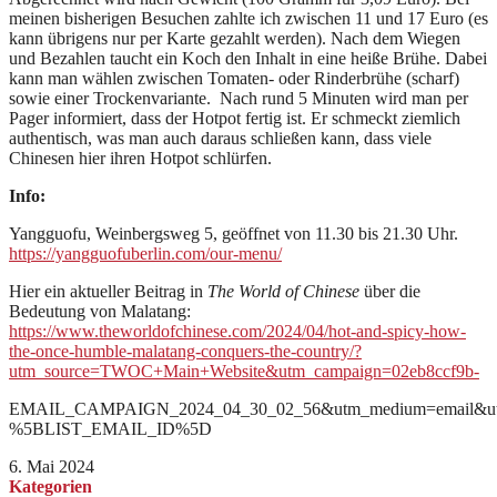
meinen bisherigen Besuchen zahlte ich zwischen 11 und 17 Euro (es
kann übrigens nur per Karte gezahlt werden). Nach dem Wiegen
und Bezahlen taucht ein Koch den Inhalt in eine heiße Brühe. Dabei
kann man wählen zwischen Tomaten- oder Rinderbrühe (scharf)
sowie einer Trockenvariante. Nach rund 5 Minuten wird man per
Pager informiert, dass der Hotpot fertig ist. Er schmeckt ziemlich
authentisch, was man auch daraus schließen kann, dass viele
Chinesen hier ihren Hotpot schlürfen.
Info:
Yangguofu, Weinbergsweg 5, geöffnet von 11.30 bis 21.30 Uhr.
https://yangguofuberlin.com/our-menu/
Hier ein aktueller Beitrag in
The World of Chinese
über die
Bedeutung von Malatang:
https://www.theworldofchinese.com/2024/04/hot-and-spicy-how-
the-once-humble-malatang-conquers-the-country/?
utm_source=TWOC+Main+Website&utm_campaign=02eb8ccf9b-
EMAIL_CAMPAIGN_2024_04_30_02_56&utm_medium=email&utm
%5BLIST_EMAIL_ID%5D
6. Mai 2024
Kategorien