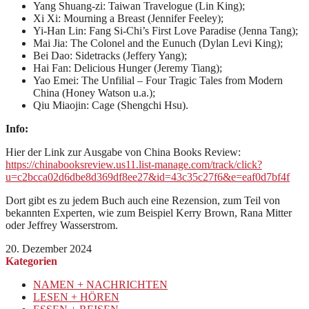
Yang Shuang-zi: Taiwan Travelogue (Lin King);
Xi Xi: Mourning a Breast (Jennifer Feeley);
Yi-Han Lin: Fang Si-Chi’s First Love Paradise (Jenna Tang);
Mai Jia: The Colonel and the Eunuch (Dylan Levi King);
Bei Dao: Sidetracks (Jeffery Yang);
Hai Fan: Delicious Hunger (Jeremy Tiang);
Yao Emei: The Unfilial – Four Tragic Tales from Modern
China (Honey Watson u.a.);
Qiu Miaojin: Cage (Shengchi Hsu).
Info:
Hier der Link zur Ausgabe von China Books Review:
https://chinabooksreview.us11.list-manage.com/track/click?
u=c2bcca02d6dbe8d369df8ee27&id=43c35c27f6&e=eaf0d7bf4f
Dort gibt es zu jedem Buch auch eine Rezension, zum Teil von
bekannten Experten, wie zum Beispiel Kerry Brown, Rana Mitter
oder Jeffrey Wasserstrom.
20. Dezember 2024
Kategorien
NAMEN + NACHRICHTEN
LESEN + HÖREN