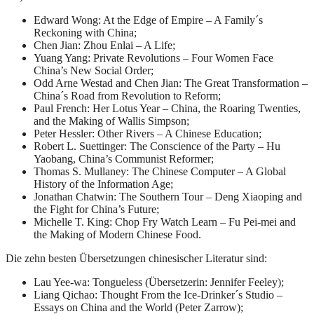
Edward Wong: At the Edge of Empire – A Family´s
Reckoning with China;
Chen Jian: Zhou Enlai – A Life;
Yuang Yang: Private Revolutions – Four Women Face
China’s New Social Order;
Odd Arne Westad and Chen Jian: The Great Transformation –
China´s Road from Revolution to Reform;
Paul French: Her Lotus Year – China, the Roaring Twenties,
and the Making of Wallis Simpson;
Peter Hessler: Other Rivers – A Chinese Education;
Robert L. Suettinger: The Conscience of the Party – Hu
Yaobang, China’s Communist Reformer;
Thomas S. Mullaney: The Chinese Computer – A Global
History of the Information Age;
Jonathan Chatwin: The Southern Tour – Deng Xiaoping and
the Fight for China’s Future;
Michelle T. King: Chop Fry Watch Learn – Fu Pei-mei and
the Making of Modern Chinese Food.
Die zehn besten Übersetzungen chinesischer Literatur sind:
Lau Yee-wa: Tongueless (Übersetzerin: Jennifer Feeley);
Liang Qichao: Thought From the Ice-Drinker´s Studio –
Essays on China and the World (Peter Zarrow);