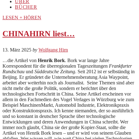
ÜBER
BÜCHER
LESEN + HÖREN
CHINAHIRN liest…
13. März 2025
by
Wolfgang Hirn
…die Artikel von
Henrik Bork
. Bork war lange Jahre
Korrespondent für die überregionalen Tageszeitungen
Frankfurter
Rundschau
und
Süddeutsche Zeitung
. Seit 2012 ist er selbständig in
Beijing. Er gründetet die Unternehmensberatung Asia Waypoint,
arbeitet aber weiterhin noch als Journalist. Seine Themen sind aber
nicht mehr die große Politik, sondern er berichtet über den
technologischen Fortschritt in China. Seine Artikel erscheinen vor
allem in den Fachmedien des Vogel Verlages in Würzburg wie zum
Beispiel MaschinenMarkt, Automobil Industrie, Elektronikpraxis
oder Konstruktionspraxis. Ich kenne niemanden, der so ausführlich
und so konstant in deutscher Sprache über technologische
Entwicklungen und deren Anwendungen in China schreibt. Wer
immer noch glaubt, China sie der große Kopier-Staat, sollte die
Artikel von Henrik Bork lesen – und er wird von seinem Glauben
abfallen. Wer wissen will, wie weit China bei vielen Technologien