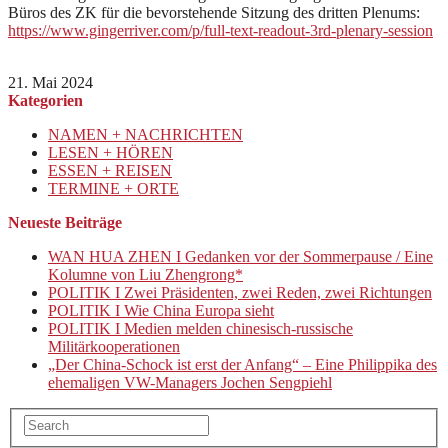
Büros des ZK für die bevorstehende Sitzung des dritten Plenums:
https://www.gingerriver.com/p/full-text-readout-3rd-plenary-session
21. Mai 2024
Kategorien
NAMEN + NACHRICHTEN
LESEN + HÖREN
ESSEN + REISEN
TERMINE + ORTE
Neueste Beiträge
WAN HUA ZHEN I Gedanken vor der Sommerpause / Eine
Kolumne von Liu Zhengrong*
POLITIK I Zwei Präsidenten, zwei Reden, zwei Richtungen
POLITIK I Wie China Europa sieht
POLITIK I Medien melden chinesisch-russische
Militärkooperationen
„Der China-Schock ist erst der Anfang“ – Eine Philippika des
ehemaligen VW-Managers Jochen Sengpiehl