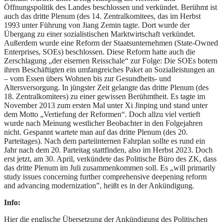
Öffnungspolitik des Landes beschlossen und verkündet. Berühmt ist
auch das dritte Plenum (des 14. Zentralkomitees, das im Herbst
1993 unter Führung von Jiang Zemin tagte. Dort wurde der
Übergang zu einer sozialistischen Marktwirtschaft verkündet.
Außerdem wurde eine Reform der Staatsunternehmen (State-Owned
Enterprises, SOEs) beschlossen. Diese Reform hatte auch die
Zerschlagung „der eisernen Reisschale“ zur Folge: Die SOEs botern
ihren Beschäftigten ein umfangreiches Paket an Sozialleistungen an
– vom Essen übers Wohnen bis zur Gesundheits- und
Altersversorgung. In jüngster Zeit gelangte das dritte Plenum (des
18. Zentralkomitees) zu einer gewissen Berühmtheit. Es tagte im
November 2013 zum ersten Mal unter Xi Jinping und stand unter
dem Motto „Vertiefung der Reformen“. Doch allzu viel vertieft
wurde nach Meinung westlicher Beobachter in den Folgejahren
nicht. Gespannt wartete man auf das dritte Plenum (des 20.
Parteitages). Nach dem parteiinternen Fahrplan sollte es rund ein
Jahr nach dem 20. Parteitag stattfinden, also im Herbst 2023. Doch
erst jetzt, am 30. April, verkündete das Politische Büro des ZK, dass
das dritte Plenum im Juli zusammenkommen soll. Es „will primarily
study issues concerning further comprehensive deepening reform
and advancing modernization”, heißt es in der Ankündigung.
Info:
Hier die englische Übersetzung der Ankündigung des Politischen