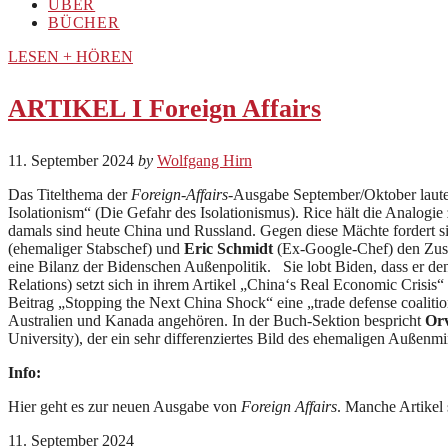
ÜBER
BÜCHER
LESEN + HÖREN
ARTIKEL I Foreign Affairs
11. September 2024
by
Wolfgang Hirn
Das Titelthema der
Foreign-Affairs
-Ausgabe September/Oktober lautet
Isolationism“ (Die Gefahr des Isolationismus). Rice hält die Analogie
damals sind heute China und Russland. Gegen diese Mächte fordert si
(ehemaliger Stabschef) und
Eric Schmidt
(Ex-Google-Chef) den Zusta
eine Bilanz der Bidenschen Außenpolitik. Sie lobt Biden, dass er d
Relations) setzt sich in ihrem Artikel „China‘s Real Economic Crisi
Beitrag „Stopping the Next China Shock“ eine „trade defense coalit
Australien und Kanada angehören. In der Buch-Sektion bespricht
Orv
University), der ein sehr differenziertes Bild des ehemaligen Außenmi
Info:
Hier geht es zur neuen Ausgabe von
Foreign Affairs
. Manche Artikel 
11. September 2024