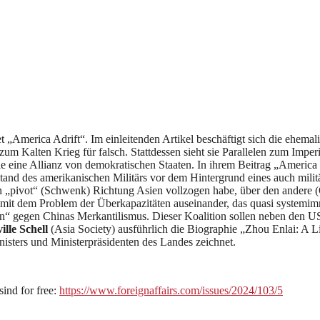
 „America Adrift“. Im einleitenden Artikel beschäftigt sich die ehem
 zum Kalten Krieg für falsch. Stattdessen sieht sie Parallelen zum Impe
e eine Allianz von demokratischen Staaten. In ihrem Beitrag „America 
nd des amerikanischen Militärs vor dem Hintergrund eines auch militä
en „pivot“ (Schwenk) Richtung Asien vollzogen habe, über den andere 
s“ mit dem Problem der Überkapazitäten auseinander, das quasi systemi
ion“ gegen Chinas Merkantilismus. Dieser Koalition sollen neben den U
ille Schell
(Asia Society) ausführlich die Biographie „Zhou Enlai: A Li
nisters und Ministerpräsidenten des Landes zeichnet.
sind for free:
https://www.foreignaffairs.com/issues/2024/103/5