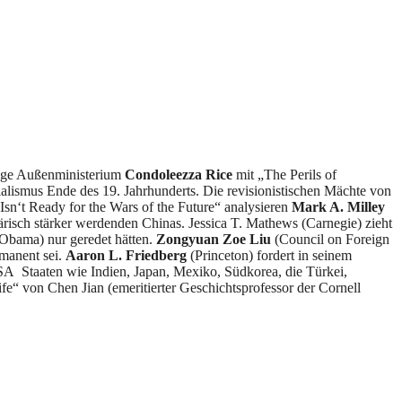
alige Außenministerium
Condoleezza Rice
mit „The Perils of
rialismus Ende des 19. Jahrhunderts. Die revisionistischen Mächte von
Isn‘t Ready for the Wars of the Future“ analysieren
Mark A. Milley
risch stärker werdenden Chinas. Jessica T. Mathews (Carnegie) zieht
(Obama) nur geredet hätten.
Zongyuan Zoe Liu
(Council on Foreign
mmanent sei.
Aaron L. Friedberg
(Princeton) fordert in seinem
SA Staaten wie Indien, Japan, Mexiko, Südkorea, die Türkei,
fe“ von Chen Jian (emeritierter Geschichtsprofessor der Cornell