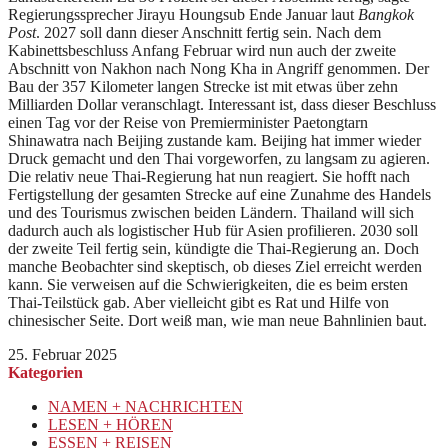
Regierungssprecher Jirayu Houngsub Ende Januar laut
Bangkok
Post
. 2027 soll dann dieser Anschnitt fertig sein. Nach dem
Kabinettsbeschluss Anfang Februar wird nun auch der zweite
Abschnitt von Nakhon nach Nong Kha in Angriff genommen. Der
Bau der 357 Kilometer langen Strecke ist mit etwas über zehn
Milliarden Dollar veranschlagt. Interessant ist, dass dieser Beschluss
einen Tag vor der Reise von Premierminister Paetongtarn
Shinawatra nach Beijing zustande kam. Beijing hat immer wieder
Druck gemacht und den Thai vorgeworfen, zu langsam zu agieren.
Die relativ neue Thai-Regierung hat nun reagiert. Sie hofft nach
Fertigstellung der gesamten Strecke auf eine Zunahme des Handels
und des Tourismus zwischen beiden Ländern. Thailand will sich
dadurch auch als logistischer Hub für Asien profilieren. 2030 soll
der zweite Teil fertig sein, kündigte die Thai-Regierung an. Doch
manche Beobachter sind skeptisch, ob dieses Ziel erreicht werden
kann. Sie verweisen auf die Schwierigkeiten, die es beim ersten
Thai-Teilstück gab. Aber vielleicht gibt es Rat und Hilfe von
chinesischer Seite. Dort weiß man, wie man neue Bahnlinien baut.
25. Februar 2025
Kategorien
NAMEN + NACHRICHTEN
LESEN + HÖREN
ESSEN + REISEN