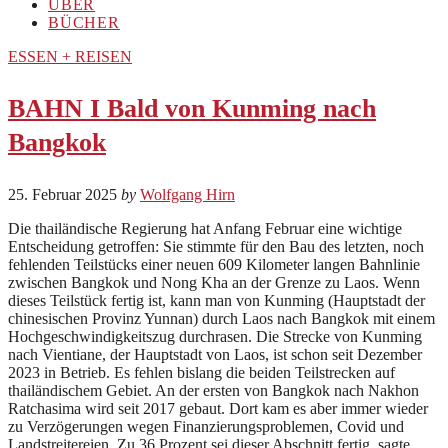
ÜBER
BÜCHER
ESSEN + REISEN
BAHN I Bald von Kunming nach
Bangkok
25. Februar 2025
by
Wolfgang Hirn
Die thailändische Regierung hat Anfang Februar eine wichtige
Entscheidung getroffen: Sie stimmte für den Bau des letzten, noch
fehlenden Teilstücks einer neuen 609 Kilometer langen Bahnlinie
zwischen Bangkok und Nong Kha an der Grenze zu Laos. Wenn
dieses Teilstück fertig ist, kann man von Kunming (Hauptstadt der
chinesischen Provinz Yunnan) durch Laos nach Bangkok mit einem
Hochgeschwindigkeitszug durchrasen. Die Strecke von Kunming
nach Vientiane, der Hauptstadt von Laos, ist schon seit Dezember
2023 in Betrieb. Es fehlen bislang die beiden Teilstrecken auf
thailändischem Gebiet. An der ersten von Bangkok nach Nakhon
Ratchasima wird seit 2017 gebaut. Dort kam es aber immer wieder
zu Verzögerungen wegen Finanzierungsproblemen, Covid und
Landstreitereien. Zu 36 Prozent sei dieser Abschnitt fertig, sagte