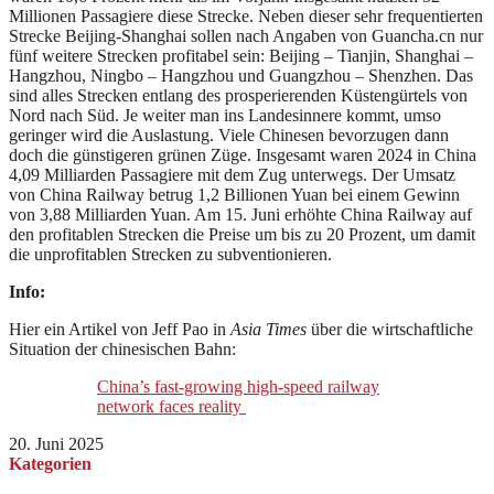
Millionen Passagiere diese Strecke. Neben dieser sehr frequentierten
Strecke Beijing-Shanghai sollen nach Angaben von Guancha.cn nur
fünf weitere Strecken profitabel sein: Beijing – Tianjin, Shanghai –
Hangzhou, Ningbo – Hangzhou und Guangzhou – Shenzhen. Das
sind alles Strecken entlang des prosperierenden Küstengürtels von
Nord nach Süd. Je weiter man ins Landesinnere kommt, umso
geringer wird die Auslastung. Viele Chinesen bevorzugen dann
doch die günstigeren grünen Züge. Insgesamt waren 2024 in China
4,09 Milliarden Passagiere mit dem Zug unterwegs. Der Umsatz
von China Railway betrug 1,2 Billionen Yuan bei einem Gewinn
von 3,88 Milliarden Yuan. Am 15. Juni erhöhte China Railway auf
den profitablen Strecken die Preise um bis zu 20 Prozent, um damit
die unprofitablen Strecken zu subventionieren.
Info:
Hier ein Artikel von Jeff Pao in
Asia Times
über die wirtschaftliche
Situation der chinesischen Bahn:
China’s fast-growing high-speed railway
network faces reality
20. Juni 2025
Kategorien