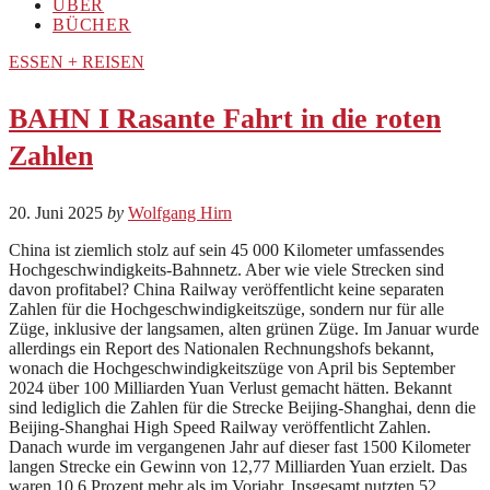
ÜBER
BÜCHER
ESSEN + REISEN
BAHN I Rasante Fahrt in die roten
Zahlen
20. Juni 2025
by
Wolfgang Hirn
China ist ziemlich stolz auf sein 45 000 Kilometer umfassendes
Hochgeschwindigkeits-Bahnnetz. Aber wie viele Strecken sind
davon profitabel? China Railway veröffentlicht keine separaten
Zahlen für die Hochgeschwindigkeitszüge, sondern nur für alle
Züge, inklusive der langsamen, alten grünen Züge. Im Januar wurde
allerdings ein Report des Nationalen Rechnungshofs bekannt,
wonach die Hochgeschwindigkeitszüge von April bis September
2024 über 100 Milliarden Yuan Verlust gemacht hätten. Bekannt
sind lediglich die Zahlen für die Strecke Beijing-Shanghai, denn die
Beijing-Shanghai High Speed Railway veröffentlicht Zahlen.
Danach wurde im vergangenen Jahr auf dieser fast 1500 Kilometer
langen Strecke ein Gewinn von 12,77 Milliarden Yuan erzielt. Das
waren 10,6 Prozent mehr als im Vorjahr. Insgesamt nutzten 52