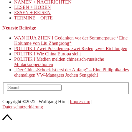
NAMEN + NACHRICHTEN
LESEN + HÖREN
ESSEN + REISEN
TERMINE + ORTE
Neueste Beiträge
WAN HUA ZHEN I Gedanken vor der Sommerpause / Eine
Kolumne von Liu Zhengrong*
POLITIK I Zwei Präsidenten, zwei Reden, zwei Richtungen
POLITIK I Wie China Europa sieht
POLITIK I Medien melden chinesisch-russische
Militärkooperationen
„Der China-Schock ist erst der Anfang“ – Eine Philippika des
ehemaligen VW-Managers Jochen Sengpiehl
Copyright ©2025 | Wolfgang Hirn |
Impressum
|
Datenschutzerklärung