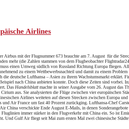
äische Airlines
r Airbus mit der Flugnummer 673 brauchte am 7. August für die Streck
nden mehr (die Zahlen stammen von dem Flugbeobachter Flightradar24
ys muss einen Umweg südlich von Russland Richtung Europa fliegen. Al
zunehmend zu einem Wettbewerbsnachteil und damit zu einem Problem fü
auch die deutsche Lufthansa – Asien zu ihrem Wachstumsmarkt erklärt. Fi
Beispiel nach China anbieten konnte. Doch diese Zeiten sind vorbei. Inz
ert. Das
Handelsblatt
machte in seiner Ausgabe vom 26. August das Thema
ers Cirium aus. Sie analysierten die Flüge zwischen vier europäischen 
inesischen Airlines weiteten auf diesen Strecken zwischen Europa und
ys und Air France um fast 40 Prozent zurückging. Lufthansa-Chef Carst
. Air China verschickte Ende August E-Mails, in denen Sonderangebot
 Fluglinien immer stärker in den Flugverkehr mit China ein. So ist Emi
 Und Gulf Air fliegt seit Mai zum ersten Mal zwei chinesische Städte