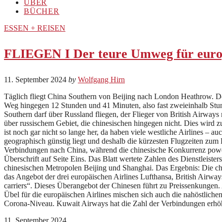
ÜBER
BÜCHER
ESSEN + REISEN
FLIEGEN I Der teure Umweg für europ
11. September 2024
by
Wolfgang Hirn
Täglich fliegt China Southern von Beijing nach London Heathrow. De
Weg hingegen 12 Stunden und 41 Minuten, also fast zweieinhalb Stu
Southern darf über Russland fliegen, der Flieger von British Airwa
über russischem Gebiet, die chinesischen hingegen nicht. Dies wird 
ist noch gar nicht so lange her, da haben viele westliche Airlines – 
geographisch günstig liegt und deshalb die kürzesten Flugzeiten zum 
Verbindungen nach China, während die chinesische Konkurrenz pow
Überschrift auf Seite Eins. Das Blatt wertete Zahlen des Dienstleist
chinesischen Metropolen Beijing und Shanghai. Das Ergebnis: Die ch
das Angebot der drei europäischen Airlines Lufthansa, British Airwa
carriers“. Dieses Überangebot der Chinesen führt zu Preissenkungen
Übel für die europäischen Airlines mischen sich auch die nahöstlichen
Corona-Niveau. Kuwait Airways hat die Zahl der Verbindungen erhöht.
11. September 2024