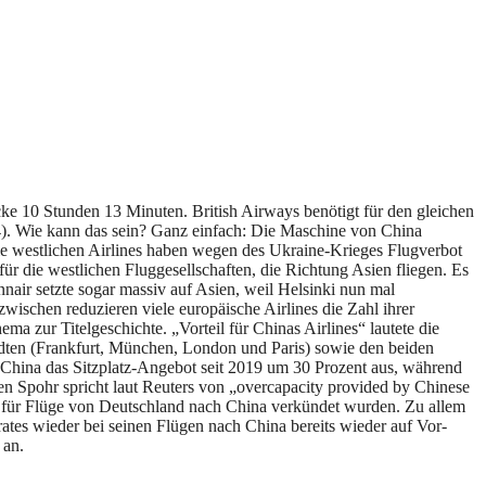
e 10 Stunden 13 Minuten. British Airways benötigt für den gleichen
). Wie kann das sein? Ganz einfach: Die Maschine von China
le westlichen Airlines haben wegen des Ukraine-Krieges Flugverbot
r die westlichen Fluggesellschaften, die Richtung Asien fliegen. Es
nnair setzte sogar massiv auf Asien, weil Helsinki nun mal
wischen reduzieren viele europäische Airlines die Zahl ihrer
 zur Titelgeschichte. „Vorteil für Chinas Airlines“ lautete die
Städten (Frankfurt, München, London und Paris) sowie den beiden
 China das Sitzplatz-Angebot seit 2019 um 30 Prozent aus, während
en Spohr spricht laut Reuters von „overcapacity provided by Chinese
e für Flüge von Deutschland nach China verkündet wurden. Zu allem
rates wieder bei seinen Flügen nach China bereits wieder auf Vor-
 an.