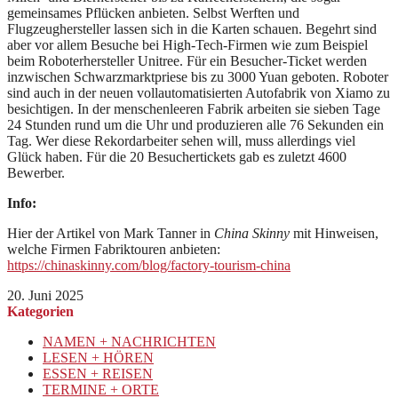
gemeinsames Pflücken anbieten. Selbst Werften und
Flugzeughersteller lassen sich in die Karten schauen. Begehrt sind
aber vor allem Besuche bei High-Tech-Firmen wie zum Beispiel
beim Roboterhersteller Unitree. Für ein Besucher-Ticket werden
inzwischen Schwarzmarktpriese bis zu 3000 Yuan geboten. Roboter
sind auch in der neuen vollautomatisierten Autofabrik von Xiamo zu
besichtigen. In der menschenleeren Fabrik arbeiten sie sieben Tage
24 Stunden rund um die Uhr und produzieren alle 76 Sekunden ein
Tag. Wer diese Rekordarbeiter sehen will, muss allerdings viel
Glück haben. Für die 20 Besuchertickets gab es zuletzt 4600
Bewerber.
Info:
Hier der Artikel von Mark Tanner in
China Skinny
mit Hinweisen,
welche Firmen Fabriktouren anbieten:
https://chinaskinny.com/blog/factory-tourism-china
20. Juni 2025
Kategorien
NAMEN + NACHRICHTEN
LESEN + HÖREN
ESSEN + REISEN
TERMINE + ORTE