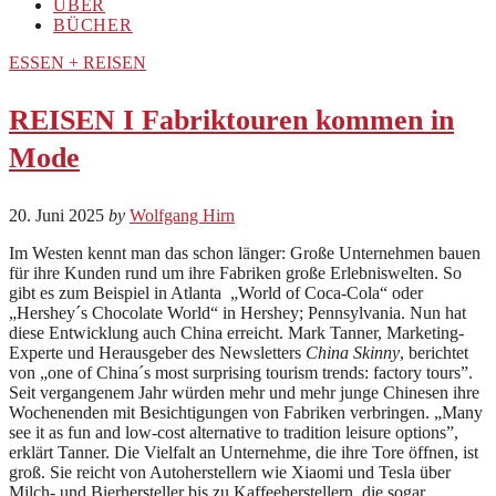
ÜBER
BÜCHER
ESSEN + REISEN
REISEN I Fabriktouren kommen in
Mode
20. Juni 2025
by
Wolfgang Hirn
Im Westen kennt man das schon länger: Große Unternehmen bauen
für ihre Kunden rund um ihre Fabriken große Erlebniswelten. So
gibt es zum Beispiel in Atlanta „World of Coca-Cola“ oder
„Hershey´s Chocolate World“ in Hershey; Pennsylvania. Nun hat
diese Entwicklung auch China erreicht. Mark Tanner, Marketing-
Experte und Herausgeber des Newsletters
China Skinny
, berichtet
von „one of China´s most surprising tourism trends: factory tours”.
Seit vergangenem Jahr würden mehr und mehr junge Chinesen ihre
Wochenenden mit Besichtigungen von Fabriken verbringen. „Many
see it as fun and low-cost alternative to tradition leisure options”,
erklärt Tanner. Die Vielfalt an Unternehme, die ihre Tore öffnen, ist
groß. Sie reicht von Autoherstellern wie Xiaomi und Tesla über
Milch- und Bierhersteller bis zu Kaffeeherstellern, die sogar