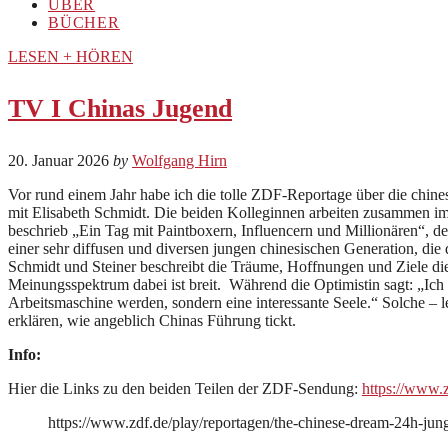
ÜBER
BÜCHER
LESEN + HÖREN
TV I Chinas Jugend
20. Januar 2026
by
Wolfgang Hirn
Vor rund einem Jahr habe ich die tolle ZDF-Reportage über die chine
mit Elisabeth Schmidt. Die beiden Kolleginnen arbeiten zusammen im
beschrieb „Ein Tag mit Paintboxern, Influencern und Millionären“, d
einer sehr diffusen und diversen jungen chinesischen Generation, die 
Schmidt und Steiner beschreibt die Träume, Hoffnungen und Ziele dies
Meinungsspektrum dabei ist breit. Während die Optimistin sagt: „Ich h
Arbeitsmaschine werden, sondern eine interessante Seele.“ Solche – l
erklären, wie angeblich Chinas Führung tickt.
Info:
Hier die Links zu den beiden Teilen der ZDF-Sendung:
https://www.
https://www.zdf.de/play/reportagen/the-chinese-dream-24h-jun