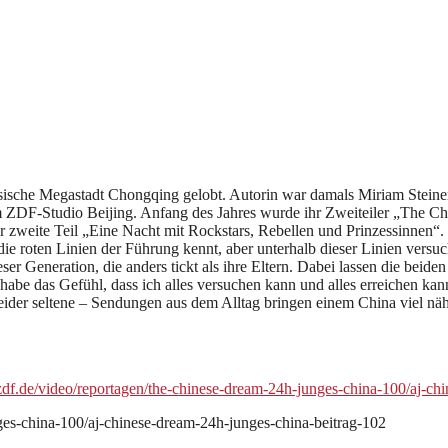
sische Megastadt Chongqing gelobt. Autorin war damals Miriam Steiner
 ZDF-Studio Beijing. Anfang des Jahres wurde ihr Zweiteiler „The Chi
er zweite Teil „Eine Nacht mit Rockstars, Rebellen und Prinzessinnen“
die roten Linien der Führung kennt, aber unterhalb dieser Linien versuc
er Generation, die anders tickt als ihre Eltern. Dabei lassen die beid
abe das Gefühl, dass ich alles versuchen kann und alles erreichen kann
eider seltene – Sendungen aus dem Alltag bringen einem China viel nähe
zdf.de/video/reportagen/the-chinese-dream-24h-junges-china-100/aj-ch
ges-china-100/aj-chinese-dream-24h-junges-china-beitrag-102