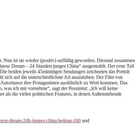
. Nun ist sie wieder (positiv) auffällig geworden. Diesmal zusammen
nese Dream – 24 Stunden junges China“ ausgestrahlt. Der erste Teil
. Die beiden jeweils 45minütigen Sendungen zeichneten das Porträt
ht sich auf die unterschiedlichste Art auszutoben. Der Film von
en Autorinnen ihre Protagonisten ausführlich zu Wort kommen. Das
, was ich mir vornehme“, sagt der Pessimist: „Ich will keine
r als die vielen politischen Features, in denen Außenstehende
inese-dream-24h-junges-china-beitrag-100
und