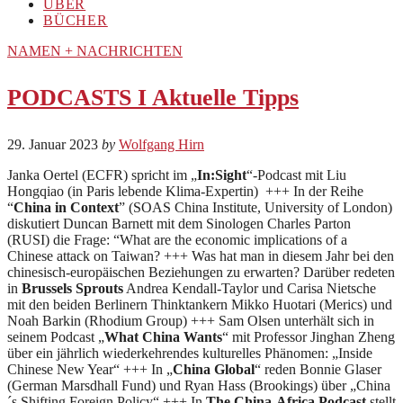
ÜBER
BÜCHER
NAMEN + NACHRICHTEN
PODCASTS I Aktuelle Tipps
29. Januar 2023
by
Wolfgang Hirn
Janka Oertel (ECFR) spricht im „
In:Sight
“-Podcast mit Liu
Hongqiao (in Paris lebende Klima-Expertin) +++ In der Reihe
“
China in Context
” (SOAS China Institute, University of London)
diskutiert Duncan Barnett mit dem Sinologen Charles Parton
(RUSI) die Frage: “What are the economic implications of a
Chinese attack on Taiwan? +++ Was hat man in diesem Jahr bei den
chinesisch-europäischen Beziehungen zu erwarten? Darüber redeten
in
Brussels Sprouts
Andrea Kendall-Taylor und Carisa Nietsche
mit den beiden Berlinern Thinktankern Mikko Huotari (Merics) und
Noah Barkin (Rhodium Group) +++ Sam Olsen unterhält sich in
seinem Podcast „
What China Wants
“ mit Professor Jinghan Zheng
über ein jährlich wiederkehrendes kulturelles Phänomen: „Inside
Chinese New Year“ +++ In „
China Global
“ reden Bonnie Glaser
(German Marsdhall Fund) und Ryan Hass (Brookings) über „China
´s Shifting Foreign Policy“ +++ In
The China-Africa Podcast
stellt