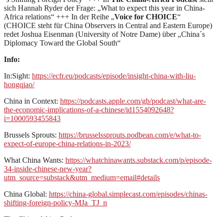
sich Hannah Ryder der Frage: „What to expect this year in China-
Africa relations“ +++ In der Reihe „
Voice for CHOICE
“
(CHOICE steht für China Observers in Central and Eastern Europe)
redet Joshua Eisenman (University of Notre Dame) über „China´s
Diplomacy Toward the Global South“
Info:
In:Sight:
https://ecfr.eu/podcasts/episode/insight-china-with-liu-
hongqiao/
China in Context:
https://podcasts.apple.com/gb/podcast/what-are-
the-economic-implications-of-a-chinese/id1554092648?
i=1000593455843
Brussels Sprouts:
https://brusselssprouts.podbean.com/e/what-to-
expect-of-europe-china-relations-in-2023/
What China Wants:
https://whatchinawants.substack.com/p/episode-
34-inside-chinese-new-year?
utm_source=substack&utm_medium=email#details
China Global:
https://china-global.simplecast.com/episodes/chinas-
shifting-foreign-policy-MJa_TJ_n