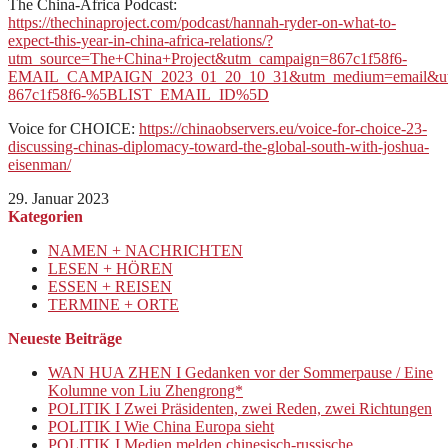
The China-Africa Podcast:
https://thechinaproject.com/podcast/hannah-ryder-on-what-to-
expect-this-year-in-china-africa-relations/?
utm_source=The+China+Project&utm_campaign=867c1f58f6-
EMAIL_CAMPAIGN_2023_01_20_10_31&utm_medium=email&utm
867c1f58f6-%5BLIST_EMAIL_ID%5D
Voice for CHOICE:
https://chinaobservers.eu/voice-for-choice-23-
discussing-chinas-diplomacy-toward-the-global-south-with-joshua-
eisenman/
29. Januar 2023
Kategorien
NAMEN + NACHRICHTEN
LESEN + HÖREN
ESSEN + REISEN
TERMINE + ORTE
Neueste Beiträge
WAN HUA ZHEN I Gedanken vor der Sommerpause / Eine
Kolumne von Liu Zhengrong*
POLITIK I Zwei Präsidenten, zwei Reden, zwei Richtungen
POLITIK I Wie China Europa sieht
POLITIK I Medien melden chinesisch-russische