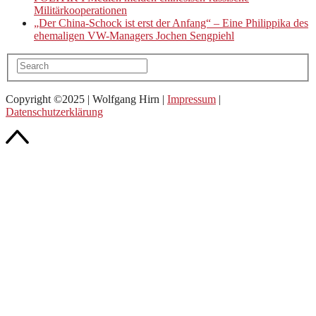
Militärkooperationen
„Der China-Schock ist erst der Anfang“ – Eine Philippika des
ehemaligen VW-Managers Jochen Sengpiehl
Copyright ©2025 | Wolfgang Hirn |
Impressum
|
Datenschutzerklärung