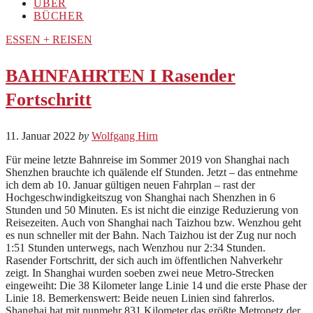
ÜBER
BÜCHER
ESSEN + REISEN
BAHNFAHRTEN I Rasender
Fortschritt
11. Januar 2022
by
Wolfgang Hirn
Für meine letzte Bahnreise im Sommer 2019 von Shanghai nach
Shenzhen brauchte ich quälende elf Stunden. Jetzt – das entnehme
ich dem ab 10. Januar gültigen neuen Fahrplan – rast der
Hochgeschwindigkeitszug von Shanghai nach Shenzhen in 6
Stunden und 50 Minuten. Es ist nicht die einzige Reduzierung von
Reisezeiten. Auch von Shanghai nach Taizhou bzw. Wenzhou geht
es nun schneller mit der Bahn. Nach Taizhou ist der Zug nur noch
1:51 Stunden unterwegs, nach Wenzhou nur 2:34 Stunden.
Rasender Fortschritt, der sich auch im öffentlichen Nahverkehr
zeigt. In Shanghai wurden soeben zwei neue Metro-Strecken
eingeweiht: Die 38 Kilometer lange Linie 14 und die erste Phase der
Linie 18. Bemerkenswert: Beide neuen Linien sind fahrerlos.
Shanghai hat mit nunmehr 831 Kilometer das größte Metronetz der