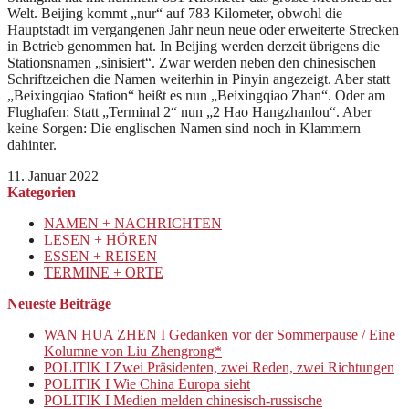
Welt. Beijing kommt „nur“ auf 783 Kilometer, obwohl die
Hauptstadt im vergangenen Jahr neun neue oder erweiterte Strecken
in Betrieb genommen hat. In Beijing werden derzeit übrigens die
Stationsnamen „sinisiert“. Zwar werden neben den chinesischen
Schriftzeichen die Namen weiterhin in Pinyin angezeigt. Aber statt
„Beixingqiao Station“ heißt es nun „Beixingqiao Zhan“. Oder am
Flughafen: Statt „Terminal 2“ nun „2 Hao Hangzhanlou“. Aber
keine Sorgen: Die englischen Namen sind noch in Klammern
dahinter.
11. Januar 2022
Kategorien
NAMEN + NACHRICHTEN
LESEN + HÖREN
ESSEN + REISEN
TERMINE + ORTE
Neueste Beiträge
WAN HUA ZHEN I Gedanken vor der Sommerpause / Eine
Kolumne von Liu Zhengrong*
POLITIK I Zwei Präsidenten, zwei Reden, zwei Richtungen
POLITIK I Wie China Europa sieht
POLITIK I Medien melden chinesisch-russische