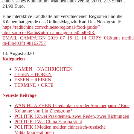
chinesisches Kulinarium, Mandelbaum Verlag, 2009, 213 Seiten,
24,90 Euro.
Eine interaktive Landkarte mit verschiedenen Regionen und ihe
Küchen hat gerade das Online-Magazin Radii ins Netz gestellt:
https://radiichina.com/chinese-regional-food-guide/?
utm_source=Radii&utm_campaign=de45b403f3-
EMAIL_CAMPAIGN_2019_07_15_11_14_COPY_01&utm_medium=
de45b403f3-98162757
13. August 2020
Kategorien
NAMEN + NACHRICHTEN
LESEN + HÖREN
ESSEN + REISEN
TERMINE + ORTE
Neueste Beiträge
WAN HUA ZHEN I Gedanken vor der Sommerpause / Eine
Kolumne von Liu Zhengrong*
POLITIK I Zwei Präsidenten, zwei Reden, zwei Richtungen
POLITIK I Wie China Europa sieht
POLITIK I Medien melden chinesisch-russische
Militärkooperationen