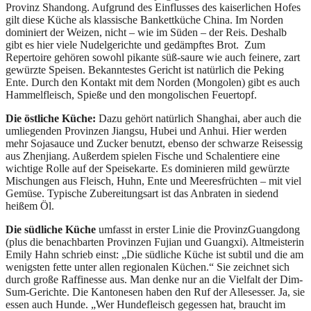
Provinz Shandong. Aufgrund des Einflusses des kaiserlichen Hofes
gilt diese Küche als klassische Bankettküche China. Im Norden
dominiert der Weizen, nicht – wie im Süden – der Reis. Deshalb
gibt es hier viele Nudelgerichte und gedämpftes Brot. Zum
Repertoire gehören sowohl pikante süß-saure wie auch feinere, zart
gewürzte Speisen. Bekanntestes Gericht ist natürlich die Peking
Ente. Durch den Kontakt mit dem Norden (Mongolen) gibt es auch
Hammelfleisch, Spieße und den mongolischen Feuertopf.
Die östliche Küche:
Dazu gehört natürlich Shanghai, aber auch die
umliegenden Provinzen Jiangsu, Hubei und Anhui. Hier werden
mehr Sojasauce und Zucker benutzt, ebenso der schwarze Reisessig
aus Zhenjiang. Außerdem spielen Fische und Schalentiere eine
wichtige Rolle auf der Speisekarte. Es dominieren mild gewürzte
Mischungen aus Fleisch, Huhn, Ente und Meeresfrüchten – mit viel
Gemüse. Typische Zubereitungsart ist das Anbraten in siedend
heißem Öl.
Die südliche Küche
umfasst in erster Linie die ProvinzGuangdong
(plus die benachbarten Provinzen Fujian und Guangxi). Altmeisterin
Emily Hahn schrieb einst: „Die südliche Küche ist subtil und die am
wenigsten fette unter allen regionalen Küchen.“ Sie zeichnet sich
durch große Raffinesse aus. Man denke nur an die Vielfalt der Dim-
Sum-Gerichte. Die Kantonesen haben den Ruf der Allesesser. Ja, sie
essen auch Hunde. „Wer Hundefleisch gegessen hat, braucht im