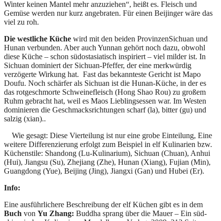
Winter keinen Mantel mehr anzuziehen“, heißt es. Fleisch und
Gemüse werden nur kurz angebraten. Für einen Beijinger wäre das
viel zu roh.
Die westliche Küche
wird mit den beiden ProvinzenSichuan und
Hunan verbunden. Aber auch Yunnan gehört noch dazu, obwohl
diese Küche – schon südostasiatisch inspiriert – viel milder ist. In
Sichuan dominiert der Sichuan-Pfeffer, der eine merkwürdig
verzögerte Wirkung hat. Fast das bekannteste Gericht ist Mapo
Doufu. Noch schärfer als Sichuan ist die Hunan-Küche, in der es
das rotgeschmorte Schweinefleisch (Hong Shao Rou) zu großem
Ruhm gebracht hat, weil es Maos Lieblingsessen war. Im Westen
dominieren die Geschmacksrichtungen scharf (la), bitter (gu) und
salzig (xian)..
Wie gesagt: Diese Vierteilung ist nur eine grobe Einteilung, Eine
weitere Differenzierung erfolgt zum Beispiel in elf Kulinarien bzw.
Küchenstile: Shandong (Lu-Kulinarium), Sichuan (Chuan), Anhui
(Hui), Jiangsu (Su), Zhejiang (Zhe), Hunan (Xiang), Fujian (Min),
Guangdong (Yue), Beijing (Jing), Jiangxi (Gan) und Hubei (Er).
Info:
Eine ausführlichere Beschreibung der elf Küchen gibt es in dem
Buch
von
Yu Zhang:
Buddha sprang über die Mauer – Ein süd-