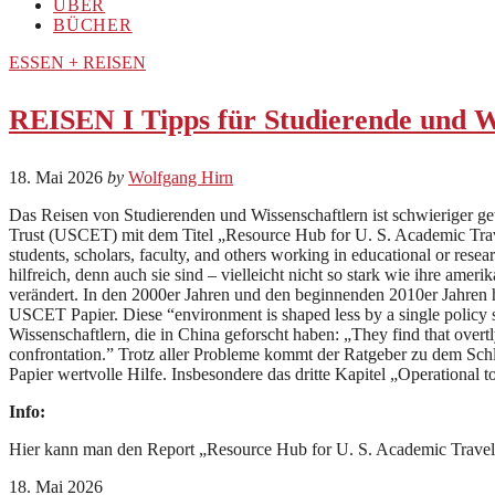
ÜBER
BÜCHER
ESSEN + REISEN
REISEN I Tipps für Studierende und W
18. Mai 2026
by
Wolfgang Hirn
Das Reisen von Studierenden und Wissenschaftlern ist schwieriger ge
Trust (USCET) mit dem Titel „Resource Hub for U. S. Academic Travel 
students, scholars, faculty, and others working in educational or re
hilfreich, denn auch sie sind – vielleicht nicht so stark wie ihre am
verändert. In den 2000er Jahren und den beginnenden 2010er Jahren ha
USCET Papier. Diese “environment is shaped less by a single policy s
Wissenschaftlern, die in China geforscht haben: „They find that overtl
confrontation.” Trotz aller Probleme kommt der Ratgeber zu dem Schlu
Papier wertvolle Hilfe. Insbesondere das dritte Kapitel „Operational t
Info:
Hier kann man den Report „Resource Hub for U. S. Academic Trave
18. Mai 2026