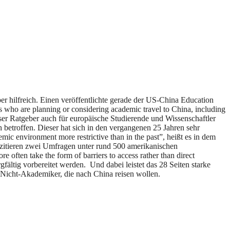
er hilfreich. Einen veröffentlichte gerade der US-China Education
s who are planning or considering academic travel to China, including
eser Ratgeber auch für europäische Studierende und Wissenschaftler
h betroffen. Dieser hat sich in den vergangenen 25 Jahren sehr
ic environment more restrictive than in the past”, heißt es in dem
s zitieren zwei Umfragen unter rund 500 amerikanischen
e often take the form of barriers to access rather than direct
ältig vorbereitet werden. Und dabei leistet das 28 Seiten starke
ür Nicht-Akademiker, die nach China reisen wollen.