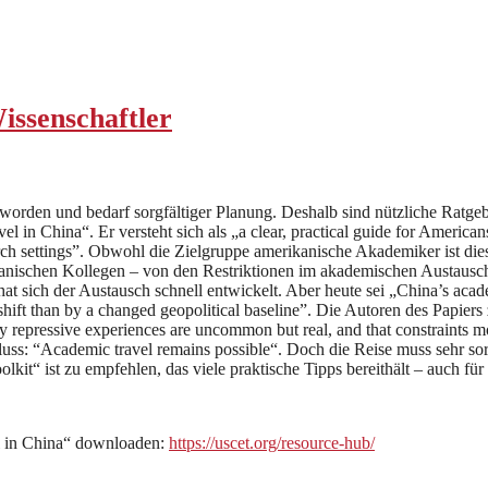
issenschaftler
worden und bedarf sorgfältiger Planung. Deshalb sind nützliche Ratgeb
in China“. Er versteht sich als „a clear, practical guide for American
search settings”. Obwohl die Zielgruppe amerikanische Akademiker ist di
erikanischen Kollegen – von den Restriktionen im akademischen Austausc
t sich der Austausch schnell entwickelt. Aber heute sei „China’s academ
hift than by a changed geopolitical baseline”. Die Autoren des Papier
y repressive experiences are uncommon but real, and that constraints mor
ss: “Academic travel remains possible“. Doch die Reise muss sehr sorgf
oolkit“ ist zu empfehlen, das viele praktische Tipps bereithält – auch f
l in China“ downloaden:
https://uscet.org/resource-hub/