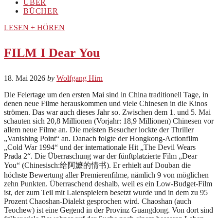
ÜBER
BÜCHER
LESEN + HÖREN
FILM I Dear You
18. Mai 2026
by
Wolfgang Hirn
Die Feiertage um den ersten Mai sind in China traditionell Tage, in
denen neue Filme herauskommen und viele Chinesen in die Kinos
strömen. Das war auch dieses Jahr so. Zwischen dem 1. und 5. Mai
schauten sich 20,8 Millionen (Vorjahr: 18,9 Millionen) Chinesen vor
allem neue Filme an. Die meisten Besucher lockte der Thriller
„Vanishing Point“ an. Danach folgte der Hongkong-Actionfilm
„Cold War 1994“ und der internationale Hit „The Devil Wears
Prada 2“. Die Überraschung war der fünftplatzierte Film „Dear
You“ (Chinesisch:给阿嬷的情书). Er erhielt auf Douban die
höchste Bewertung aller Premierenfilme, nämlich 9 von möglichen
zehn Punkten. Überraschend deshalb, weil es ein Low-Budget-Film
ist, der zum Teil mit Laienspielern besetzt wurde und in dem zu 95
Prozent Chaoshan-Dialekt gesprochen wird. Chaoshan (auch
Teochew) ist eine Gegend in der Provinz Guangdong. Von dort sind