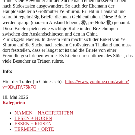
früher viele Bewohner auf der Suche nach einem besseren Leben
nach Südostasien ausgewandert. So auch der Ehemann der
Hauptdarstellerin Großmutter Ye Shurou. Er lebt in Thailand und
schreibt regelmäßig Briefe, die auch Geld enthalten. Diese Briefe
werden qiaopi (qiao=im Ausland lebend, 桥; pi=Notiz 批) genannt.
Diese Briefe spielen eine wichtige Rolle in den Beziehungen
zwischen den Auslandschinesen und den in China
Zurückgebliebenen. In diesem Film macht sich der Enkel von Ye
Shurou auf die Suche nach seinem Großvatersin Thailand und muss
dort feststellen, dass er längst tot ist und die Briefe von einer
Freundin geschrieben wurde. Es ist ein sehr sentimentales Stück, das
viele Besucher zu Tränen rührte.
Info:
Hier der Trailer (in Chinesisch):
https://www.youtube.com/watch?
v=9BujTA75k7Q
18. Mai 2026
Kategorien
NAMEN + NACHRICHTEN
LESEN + HÖREN
ESSEN + REISEN
TERMINE + ORTE