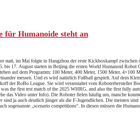
für Humanoide steht an
er statt, im Mai folgte in Hangzhou der erste Kickboxkampf zwischen di
5. bis 17. August starten in Beijing die ersten World Humanoid Rob
n stehen auf dem Programm: 100 Meter, 400 Meter, 1500 Meter, 4×100 
nander messen. Und es wird natürlich Fußball gespielt. Auf dem Kleinf
 Kickoff der RoBo League. Sie wird veranstaltet vom Roboterhersteller 
was the first test match of the 2025 WHRG, and also the first fully au
ehe das Video unter Info). Die Roboter fielen häufig um, manche konn
r sind ja auch deutlich jünger als die F-Jugendlichen. Die meisten sin
 sogenannte „scenario competitions“. In diesen müssen die Humanoide