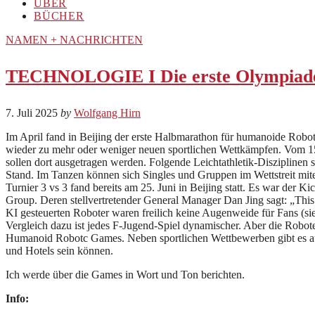
ÜBER
BÜCHER
NAMEN + NACHRICHTEN
TECHNOLOGIE I Die erste Olympiade 
7. Juli 2025
by
Wolfgang Hirn
Im April fand in Beijing der erste Halbmarathon für humanoide Robot
wieder zu mehr oder weniger neuen sportlichen Wettkämpfen. Vom 1
sollen dort ausgetragen werden. Folgende Leichtathletik-Diszipline
Stand. Im Tanzen können sich Singles und Gruppen im Wettstreit mitei
Turnier 3 vs 3 fand bereits am 25. Juni in Beijing statt. Es war der
Group. Deren stellvertretender General Manager Dan Jing sagt: „This 
KI gesteuerten Roboter waren freilich keine Augenweide für Fans (si
Vergleich dazu ist jedes F-Jugend-Spiel dynamischer. Aber die Robote
Humanoid Robotc Games. Neben sportlichen Wettbewerben gibt es auch
und Hotels sein können.
Ich werde über die Games in Wort und Ton berichten.
Info: