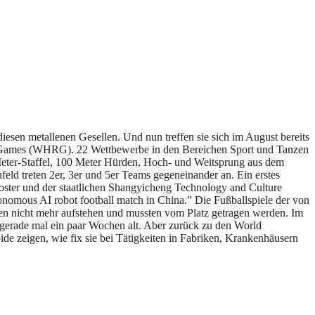
esen metallenen Gesellen. Und nun treffen sie sich im August bereits
ot Games (WHRG). 22 Wettbewerbe in den Bereichen Sport und Tanzen
Meter-Staffel, 100 Meter Hürden, Hoch- und Weitsprung aus dem
eld treten 2er, 3er und 5er Teams gegeneinander an. Ein erstes
Booster und der staatlichen Shangyicheng Technology and Culture
tonomous AI robot football match in China.” Die Fußballspiele der von
ten nicht mehr aufstehen und mussten vom Platz getragen werden. Im
d gerade mal ein paar Wochen alt. Aber zurück zu den World
 zeigen, wie fix sie bei Tätigkeiten in Fabriken, Krankenhäusern