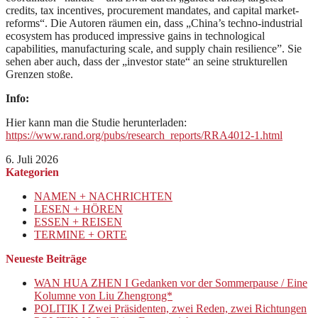
credits, tax incentives, procurement mandates, and capital market-
reforms“. Die Autoren räumen ein, dass „China’s techno-industrial
ecosystem has produced impressive gains in technological
capabilities, manufacturing scale, and supply chain resilience”. Sie
sehen aber auch, dass der „investor state“ an seine strukturellen
Grenzen stoße.
Info:
Hier kann man die Studie herunterladen:
https://www.rand.org/pubs/research_reports/RRA4012-1.html
6. Juli 2026
Kategorien
NAMEN + NACHRICHTEN
LESEN + HÖREN
ESSEN + REISEN
TERMINE + ORTE
Neueste Beiträge
WAN HUA ZHEN I Gedanken vor der Sommerpause / Eine
Kolumne von Liu Zhengrong*
POLITIK I Zwei Präsidenten, zwei Reden, zwei Richtungen