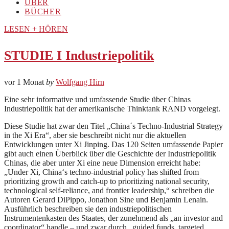
ÜBER
BÜCHER
LESEN + HÖREN
STUDIE I Industriepolitik
vor 1 Monat
by
Wolfgang Hirn
Eine sehr informative und umfassende Studie über Chinas
Industriepolitik hat der amerikanische Thinktank RAND vorgelegt.
Diese Studie hat zwar den Titel „China´s Techno-Industrial Strategy
in the Xi Era“, aber sie beschreibt nicht nur die aktuellen
Entwicklungen unter Xi Jinping. Das 120 Seiten umfassende Papier
gibt auch einen Überblick über die Geschichte der Industriepolitik
Chinas, die aber unter Xi eine neue Dimension erreicht habe:
„Under Xi, China‘s techno-industrial policy has shifted from
prioritizing growth and catch-up to prioritizing national security,
technological self-reliance, and frontier leadership,“ schreiben die
Autoren Gerard DiPippo, Jonathon Sine und Benjamin Lenain.
Ausführlich beschreiben sie den industriepolitischen
Instrumentenkasten des Staates, der zunehmend als „an investor and
coordinator“ handle – und zwar durch „guided funds, targeted