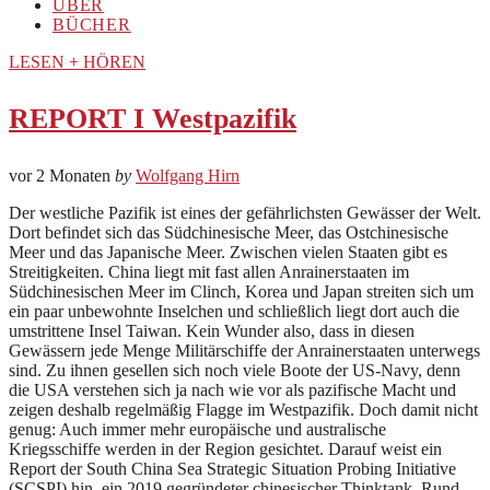
ÜBER
BÜCHER
LESEN + HÖREN
REPORT I Westpazifik
vor 2 Monaten
by
Wolfgang Hirn
Der westliche Pazifik ist eines der gefährlichsten Gewässer der Welt.
Dort befindet sich das Südchinesische Meer, das Ostchinesische
Meer und das Japanische Meer. Zwischen vielen Staaten gibt es
Streitigkeiten. China liegt mit fast allen Anrainerstaaten im
Südchinesischen Meer im Clinch, Korea und Japan streiten sich um
ein paar unbewohnte Inselchen und schließlich liegt dort auch die
umstrittene Insel Taiwan. Kein Wunder also, dass in diesen
Gewässern jede Menge Militärschiffe der Anrainerstaaten unterwegs
sind. Zu ihnen gesellen sich noch viele Boote der US-Navy, denn
die USA verstehen sich ja nach wie vor als pazifische Macht und
zeigen deshalb regelmäßig Flagge im Westpazifik. Doch damit nicht
genug: Auch immer mehr europäische und australische
Kriegsschiffe werden in der Region gesichtet. Darauf weist ein
Report der South China Sea Strategic Situation Probing Initiative
(SCSPI) hin, ein 2019 gegründeter chinesischer Thinktank. Rund