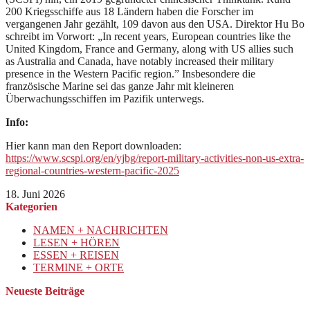
200 Kriegsschiffe aus 18 Ländern haben die Forscher im
vergangenen Jahr gezählt, 109 davon aus den USA. Direktor Hu Bo
schreibt im Vorwort: „In recent years, European countries like the
United Kingdom, France and Germany, along with US allies such
as Australia and Canada, have notably increased their military
presence in the Western Pacific region.” Insbesondere die
französische Marine sei das ganze Jahr mit kleineren
Überwachungsschiffen im Pazifik unterwegs.
Info:
Hier kann man den Report downloaden:
https://www.scspi.org/en/yjbg/report-military-activities-non-us-extra-
regional-countries-western-pacific-2025
18. Juni 2026
Kategorien
NAMEN + NACHRICHTEN
LESEN + HÖREN
ESSEN + REISEN
TERMINE + ORTE
Neueste Beiträge