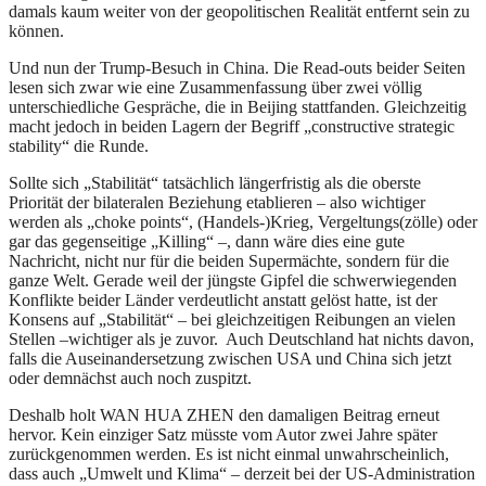
damals kaum weiter von der geopolitischen Realität entfernt sein zu
können.
Und nun der Trump-Besuch in China. Die Read-outs beider Seiten
lesen sich zwar wie eine Zusammenfassung über zwei völlig
unterschiedliche Gespräche, die in Beijing stattfanden. Gleichzeitig
macht jedoch in beiden Lagern der Begriff „constructive strategic
stability“ die Runde.
Sollte sich „Stabilität“ tatsächlich längerfristig als die oberste
Priorität der bilateralen Beziehung etablieren – also wichtiger
werden als „choke points“, (Handels-)Krieg, Vergeltungs(zölle) oder
gar das gegenseitige „Killing“ –, dann wäre dies eine gute
Nachricht, nicht nur für die beiden Supermächte, sondern für die
ganze Welt. Gerade weil der jüngste Gipfel die schwerwiegenden
Konflikte beider Länder verdeutlicht anstatt gelöst hatte, ist der
Konsens auf „Stabilität“ – bei gleichzeitigen Reibungen an vielen
Stellen –wichtiger als je zuvor. Auch Deutschland hat nichts davon,
falls die Auseinandersetzung zwischen USA und China sich jetzt
oder demnächst auch noch zuspitzt.
Deshalb holt WAN HUA ZHEN den damaligen Beitrag erneut
hervor. Kein einziger Satz müsste vom Autor zwei Jahre später
zurückgenommen werden. Es ist nicht einmal unwahrscheinlich,
dass auch „Umwelt und Klima“ – derzeit bei der US-Administration