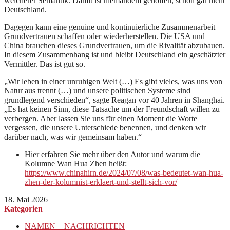
weicherer Semantik. Damit ist niemandem geholfen, schon gar nicht
Deutschland.
Dagegen kann eine genuine und kontinuierliche Zusammenarbeit
Grundvertrauen schaffen oder wiederherstellen. Die USA und
China brauchen dieses Grundvertrauen, um die Rivalität abzubauen.
In diesem Zusammenhang ist und bleibt Deutschland ein geschätzter
Vermittler. Das ist gut so.
„Wir leben in einer unruhigen Welt (…) Es gibt vieles, was uns von
Natur aus trennt (…) und unsere politischen Systeme sind
grundlegend verschieden“, sagte Reagan vor 40 Jahren in Shanghai.
„Es hat keinen Sinn, diese Tatsache um der Freundschaft willen zu
verbergen. Aber lassen Sie uns für einen Moment die Worte
vergessen, die unsere Unterschiede benennen, und denken wir
darüber nach, was wir gemeinsam haben.“
Hier erfahren Sie mehr über den Autor und warum die
Kolumne Wan Hua Zhen heißt:
https://www.chinahirn.de/2024/07/08/was-bedeutet-wan-hua-
zhen-der-kolumnist-erklaert-und-stellt-sich-vor/
18. Mai 2026
Kategorien
NAMEN + NACHRICHTEN