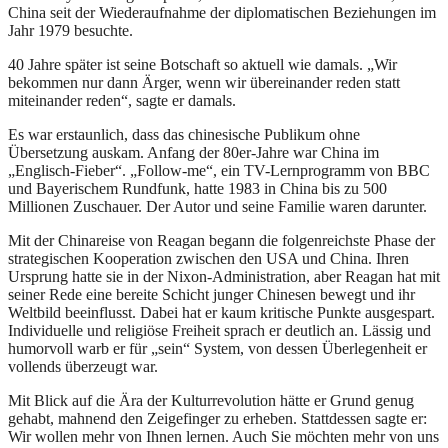
China seit der Wiederaufnahme der diplomatischen Beziehungen im
Jahr 1979 besuchte.
40 Jahre später ist seine Botschaft so aktuell wie damals. „Wir
bekommen nur dann Ärger, wenn wir übereinander reden statt
miteinander reden“, sagte er damals.
Es war erstaunlich, dass das chinesische Publikum ohne
Übersetzung auskam. Anfang der 80er-Jahre war China im
„Englisch-Fieber“. „Follow-me“, ein TV-Lernprogramm von BBC
und Bayerischem Rundfunk, hatte 1983 in China bis zu 500
Millionen Zuschauer. Der Autor und seine Familie waren darunter.
Mit der Chinareise von Reagan begann die folgenreichste Phase der
strategischen Kooperation zwischen den USA und China. Ihren
Ursprung hatte sie in der Nixon-Administration, aber Reagan hat mit
seiner Rede eine bereite Schicht junger Chinesen bewegt und ihr
Weltbild beeinflusst. Dabei hat er kaum kritische Punkte ausgespart.
Individuelle und religiöse Freiheit sprach er deutlich an. Lässig und
humorvoll warb er für „sein“ System, von dessen Überlegenheit er
vollends überzeugt war.
Mit Blick auf die Ära der Kulturrevolution hätte er Grund genug
gehabt, mahnend den Zeigefinger zu erheben. Stattdessen sagte er:
Wir wollen mehr von Ihnen lernen. Auch Sie möchten mehr von uns