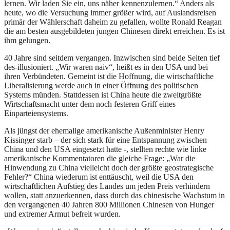
lernen. Wir laden Sie ein, uns näher kennenzulernen.“ Anders als
heute, wo die Versuchung immer größer wird, auf Auslandsreisen
primär der Wählerschaft daheim zu gefallen, wollte Ronald Reagan
die am besten ausgebildeten jungen Chinesen direkt erreichen. Es ist
ihm gelungen.
40 Jahre sind seitdem vergangen. Inzwischen sind beide Seiten tief
des-illusioniert. „Wir waren naiv“, heißt es in den USA und bei
ihren Verbündeten. Gemeint ist die Hoffnung, die wirtschaftliche
Liberalisierung werde auch in einer Öffnung des politischen
Systems münden. Stattdessen ist China heute die zweitgrößte
Wirtschaftsmacht unter dem noch festeren Griff eines
Einparteiensystems.
Als jüngst der ehemalige amerikanische Außenminister Henry
Kissinger starb – der sich stark für eine Entspannung zwischen
China und den USA eingesetzt hatte -, stellten rechte wie linke
amerikanische Kommentatoren die gleiche Frage: „War die
Hinwendung zu China vielleicht doch der größte geostrategische
Fehler?“ China wiederum ist enttäuscht, weil die USA den
wirtschaftlichen Aufstieg des Landes um jeden Preis verhindern
wollen, statt anzuerkennen, dass durch das chinesische Wachstum in
den vergangenen 40 Jahren 800 Millionen Chinesen von Hunger
und extremer Armut befreit wurden.