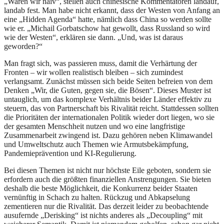
„Waren wir naiv“, stellen auch chinesische Kommentatoren landauf,
landab fest. Man habe nicht erkannt, dass der Westen von Anfang an
eine „Hidden Agenda“ hatte, nämlich dass China so werden sollte
wie er. „Michail Gorbatschow hat gewollt, dass Russland so wird
wie der Westen“, erklären sie dann. „Und, was ist daraus
geworden?“
Man fragt sich, was passieren muss, damit die Verhärtung der
Fronten – wir wollen realistisch bleiben – sich zumindest
verlangsamt. Zunächst müssen sich beide Seiten befreien von dem
Denken „Wir, die Guten, gegen sie, die Bösen“. Dieses Muster ist
untauglich, um das komplexe Verhältnis beider Länder effektiv zu
steuern, das von Partnerschaft bis Rivalität reicht. Stattdessen sollten
die Prioritäten der internationalen Politik wieder dort liegen, wo sie
der gesamten Menschheit nutzen und wo eine langfristige
Zusammenarbeit zwingend ist. Dazu gehören neben Klimawandel
und Umweltschutz auch Themen wie Armutsbekämpfung,
Pandemieprävention und KI-Regulierung.
Bei diesen Themen ist nicht nur höchste Eile geboten, sondern sie
erfordern auch die größten finanziellen Anstrengungen. Sie bieten
deshalb die beste Möglichkeit, die Konkurrenz beider Staaten
vernünftig in Schach zu halten. Rückzug und Abkapselung
zementieren nur die Rivalität. Das derzeit leider zu beobachtende
ausufernde „Derisking“ ist nichts anderes als „Decoupling“ mit