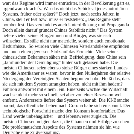
war: das Regime wird immer entrückter, in der Bevölkerung gärt es,
irgendwann kracht´s. War das nicht das Schicksal jedes autoritären
Systems, früher oder später?“ Doch jetzt, nach sechs Jahren in
China, stellt er fest bzw. muss er feststellen: „Das Regime steht
bombenfest. Das verdankt es auch Unterdrückung und Propaganda.
Doch allein darauf gründet Chinas Stabilität nicht.“ Das System
liefere vielen seiner Bürgerinnen und Bürger, was sie sich
wünschen. Es stille nicht nur materielle, sondern auch emotionale
Bedürfnisse. So würden viele Chinesen Vaterlandsliebe empfinden
und auch einen gewissen Stolz auf das Erreichte. Viele seiner
chinesischen Bekannten sähen mit Befriedigung, dass China sein
„Jahrhundert der Demütigung“ hinter sich gelassen habe. Die
meisten Chinesen seien ebenso stolze Bürger eines starken Landes,
wie die Amerikaner es waren, bevor in den Nullerjahren der relative
Niedergang der Vereinigten Staaten begonnen habe. Heißt das, dass
sie sich mit dem System arrangiert haben, nicht mit ihm hadern?
Fahrion antwortet mit einem Jein. Einerseits wachse die Wirtschaft
wachse nicht mehr so schnell, sei aber von einer Rezession weit
entfernt. Andererseits liefere das System weiter ab. Die KI-Branche
boomt, das öffentliche Leben nach Corona habe sich entspannt. Der
technologische Fortschritt mache den Konsum komfortabler. Das
Land werde unbehaglicher – und lebenswerter zugleich. Die
meisten Chinesen neigten dazu , die Chancen und Erfolge zu sehen.
Die problematischen Aspekte des Systems nähmen sie hin wie
Deutsche eine Zugverspätung.