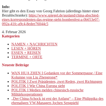
Info:
Hier gibt es den Essay von Georg Fahrion (allerdings hinter einer
Bezahlschranke):
https://www.spiegel.de/ausland/china-abschied-
eines-korrespondenten-das-regime-steht-bombenfest-a-0b653e07-
092a-41fc-a9c4-8edee76044c5
4. Februar 2026
Kategorien
NAMEN + NACHRICHTEN
LESEN + HÖREN
ESSEN + REISEN
TERMINE + ORTE
Neueste Beiträge
WAN HUA ZHEN I Gedanken vor der Sommerpause / Eine
Kolumne von Liu Zhengrong*
POLITIK I Zwei Präsidenten, zwei Reden, zwei Richtungen
POLITIK I Wie China Europa sieht
POLITIK I Medien melden chinesisch-russische
Militärkooperationen
„Der China-Schock ist erst der Anfang“ – Eine Philippika des
ehemaligen VW-Managers Jochen Sengpiehl