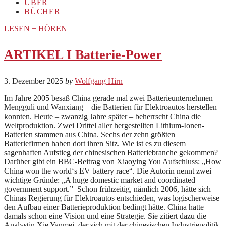
ÜBER
BÜCHER
LESEN + HÖREN
ARTIKEL I Batterie-Power
3. Dezember 2025
by
Wolfgang Hirn
Im Jahre 2005 besaß China gerade mal zwei Batterieunternehmen –
Mengguli und Wanxiang – die Batterien für Elektroautos herstellen
konnten. Heute – zwanzig Jahre später – beherrscht China die
Weltproduktion. Zwei Drittel aller hergestellten Lithium-Ionen-
Batterien stammen aus China. Sechs der zehn größten
Batteriefirmen haben dort ihren Sitz. Wie ist es zu diesem
sagenhaften Aufstieg der chinesischen Batteriebranche gekommen?
Darüber gibt ein BBC-Beitrag von Xiaoying You Aufschluss: „How
China won the world‘s EV battery race“. Die Autorin nennt zwei
wichtige Gründe: „A huge domestic market and coordinated
government support.” Schon frühzeitig, nämlich 2006, hätte sich
Chinas Regierung für Elektroautos entschieden, was logischerweise
den Aufbau einer Batterieproduktion bedingt hätte. China hatte
damals schon eine Vision und eine Strategie. Sie zitiert dazu die
Analystin Xie Yanmei, der sich mit der chinesischen Industriepolitik