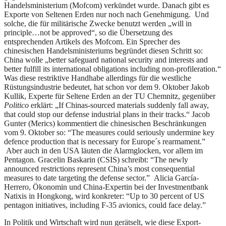
Handelsministerium (Mofcom) verkündet wurde. Danach gibt es
Exporte von Seltenen Erden nur noch nach Genehmigung. Und
solche, die für militärische Zwecke benutzt werden „will in
principle…not be approved“, so die Übersetzung des
entsprechenden Artikels des Mofcom. Ein Sprecher des
chinesischen Handelsministeriums begründet diesen Schritt so:
China wolle „better safeguard national security and interests and
better fulfill its international obligations including non-profileration.“
Was diese restriktive Handhabe allerdings für die westliche
Rüstungsindustrie bedeutet, hat schon vor dem 9. Oktober Jakob
Kullik, Experte für Seltene Erden an der TU Chemnitz, gegenüber
Politico
erklärt: „If Chinas-sourced materials suddenly fall away,
that could stop our defense industrial plans in their tracks.“ Jacob
Gunter (Merics) kommentiert die chinesischen Beschränkungen
vom 9. Oktober so: “The measures could seriously undermine key
defence production that is necessary for Europe´s rearmament.”
Aber auch in den USA läuten die Alarmglocken, vor allem im
Pentagon. Gracelin Baskarin (CSIS) schreibt: “The newly
announced restrictions represent China’s most consequential
measures to date targeting the defense sector.” Alicia García-
Herrero, Ökonomin und China-Expertin bei der Investmentbank
Natixis in Hongkong, wird konkreter: “Up to 30 percent of US
pentagon initiatives, including F-35 avionics, could face delay.”
In Politik und Wirtschaft wird nun gerätselt, wie diese Export-