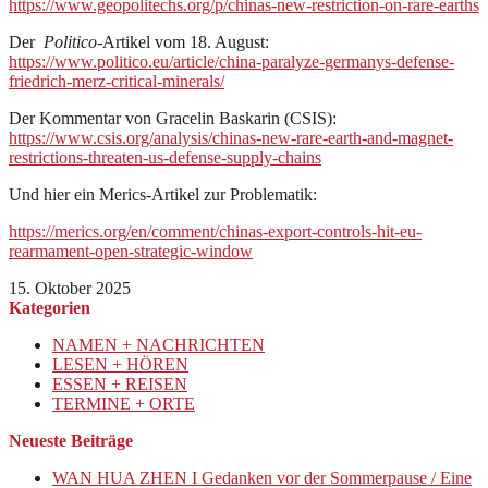
https://www.geopolitechs.org/p/chinas-new-restriction-on-rare-earths
Der
Politico
-Artikel vom 18. August:
https://www.politico.eu/article/china-paralyze-germanys-defense-
friedrich-merz-critical-minerals/
Der Kommentar von Gracelin Baskarin (CSIS):
https://www.csis.org/analysis/chinas-new-rare-earth-and-magnet-
restrictions-threaten-us-defense-supply-chains
Und hier ein Merics-Artikel zur Problematik:
https://merics.org/en/comment/chinas-export-controls-hit-eu-
rearmament-open-strategic-window
15. Oktober 2025
Kategorien
NAMEN + NACHRICHTEN
LESEN + HÖREN
ESSEN + REISEN
TERMINE + ORTE
Neueste Beiträge
WAN HUA ZHEN I Gedanken vor der Sommerpause / Eine