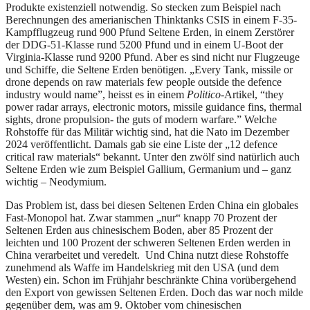
Produkte existenziell notwendig. So stecken zum Beispiel nach
Berechnungen des amerianischen Thinktanks CSIS in einem F-35-
Kampfflugzeug rund 900 Pfund Seltene Erden, in einem Zerstörer
der DDG-51-Klasse rund 5200 Pfund und in einem U-Boot der
Virginia-Klasse rund 9200 Pfund. Aber es sind nicht nur Flugzeuge
und Schiffe, die Seltene Erden benötigen. „Every Tank, missile or
drone depends on raw materials few people outside the defence
industry would name”, heisst es in einem
Politico
-Artikel, “they
power radar arrays, electronic motors, missile guidance fins, thermal
sights, drone propulsion- the guts of modern warfare.” Welche
Rohstoffe für das Militär wichtig sind, hat die Nato im Dezember
2024 veröffentlicht. Damals gab sie eine Liste der „12 defence
critical raw materials“ bekannt. Unter den zwölf sind natürlich auch
Seltene Erden wie zum Beispiel Gallium, Germanium und – ganz
wichtig – Neodymium.
Das Problem ist, dass bei diesen Seltenen Erden China ein globales
Fast-Monopol hat. Zwar stammen „nur“ knapp 70 Prozent der
Seltenen Erden aus chinesischem Boden, aber 85 Prozent der
leichten und 100 Prozent der schweren Seltenen Erden werden in
China verarbeitet und veredelt. Und China nutzt diese Rohstoffe
zunehmend als Waffe im Handelskrieg mit den USA (und dem
Westen) ein. Schon im Frühjahr beschränkte China vorübergehend
den Export von gewissen Seltenen Erden. Doch das war noch milde
gegenüber dem, was am 9. Oktober vom chinesischen