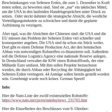
Beschränkungen von Seltenen Erden, die zum 1. Dezember in Kraft
treten sollen, zu bewerten sind. Sind sie „nur“ ein taktisches Mittel,
um die USA in den laufenden Handelsgesprächen unter Druck zu
setzen. Oder steckt dahinter die strategische Absicht, die westliche
Verteidigungsindustrie zu schwächen und damit die geplante
Aufrüstung zu verzögern.
Aber egal, was die Absichten der Chinesen sind: die USA und die
EU müssen das Problem der Seltenen Erden viel schneller und
konsequenter angehen. Die USA sind da schon ein Stück weiter.
Dort gibt es einen Defense Production Act, der den heimischen
Abbau von notwendigen Rohstoffen co-finanzieren soll. Außerdem
soll die Defense Logistics Agency eine nationale Reserve anlegen.
In Deutschland verwaltet die KfW einen Rohstofffonds, der eine
Milliarde Euro umfasst. Mit ihm sollen Projekte bezuschusst
werden, die durch Abbau oder Recycling die Abhängigkeit bei
Seltenen Erden verringern. 44 Anträge sollen bereits gestellt worden
sein. Genehmigt wurde noch keiner. German Speed!
Info:
Hier die Nato-Liste der zwölf existenziellen Rohstoffe:
https://www.nato.int/cps/en/natohq/news_231765.htm
Hier die Einzelheiten des Beschlusses vom 9. Oktober: