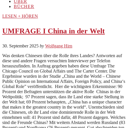
ÜBER
BÜCHER
LESEN + HÖREN
UMFRAGE I China in der Welt
30. September 2025
by
Wolfgang Hirn
Was denken Chinesen über die Rolle ihres Landes? Antworten auf
diese und andere Fragen versuchten Interviewer per Telefon
herauszufinden. In Auftrag gegeben haben diese Umfrage The
Chicago Council on Global Affairs und The Carter Center. Die
Ergebnisse wurden in der Studie „China and the World – Chinese
Public Opinion on International Affairs, Foreign Policy, and China‘s
Global Role” veröffentlicht. Hier die wichtigsten Erkenntnisse: 90
Prozent der Befragten unterstützen die aktive Rolle Chinas in der
Weltpolitik; 97 Prozent sagen, dass ihr Land eine starke Stellung in
der Welt hat; 69 Prozent behaupten, „China has a unique character
that makes it the greatest country in the world“. Unentschieden sind
die Chinesen, ob ihr Land eine dominierende Rolle in der Welt
einnehmen soll: 41 Prozent sind dafür, 48 Prozent dagegen. Welches
sind die Freunde Chinas? Mit weitem Abstand werden Russland (83
Prozent) und Nordkorea (76 Prozent) genannt. Gut abschneiden tun