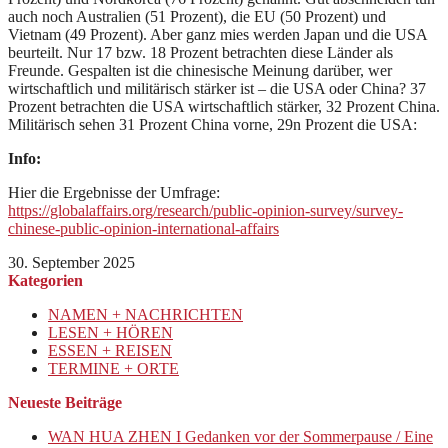
auch noch Australien (51 Prozent), die EU (50 Prozent) und
Vietnam (49 Prozent). Aber ganz mies werden Japan und die USA
beurteilt. Nur 17 bzw. 18 Prozent betrachten diese Länder als
Freunde. Gespalten ist die chinesische Meinung darüber, wer
wirtschaftlich und militärisch stärker ist – die USA oder China? 37
Prozent betrachten die USA wirtschaftlich stärker, 32 Prozent China.
Militärisch sehen 31 Prozent China vorne, 29n Prozent die USA:
Info:
Hier die Ergebnisse der Umfrage:
https://globalaffairs.org/research/public-opinion-survey/survey-
chinese-public-opinion-international-affairs
30. September 2025
Kategorien
NAMEN + NACHRICHTEN
LESEN + HÖREN
ESSEN + REISEN
TERMINE + ORTE
Neueste Beiträge
WAN HUA ZHEN I Gedanken vor der Sommerpause / Eine