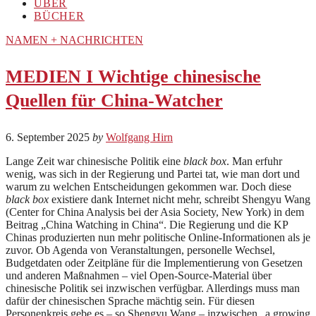
ÜBER
BÜCHER
NAMEN + NACHRICHTEN
MEDIEN I Wichtige chinesische
Quellen für China-Watcher
6. September 2025
by
Wolfgang Hirn
Lange Zeit war chinesische Politik eine
black box
. Man erfuhr
wenig, was sich in der Regierung und Partei tat, wie man dort und
warum zu welchen Entscheidungen gekommen war. Doch diese
black box
existiere dank Internet nicht mehr, schreibt Shengyu Wang
(Center for China Analysis bei der Asia Society, New York) in dem
Beitrag „China Watching in China“. Die Regierung und die KP
Chinas produzierten nun mehr politische Online-Informationen als je
zuvor. Ob Agenda von Veranstaltungen, personelle Wechsel,
Budgetdaten oder Zeitpläne für die Implementierung von Gesetzen
und anderen Maßnahmen – viel Open-Source-Material über
chinesische Politik sei inzwischen verfügbar. Allerdings muss man
dafür der chinesischen Sprache mächtig sein. Für diesen
Personenkreis gebe es – so Shengyu Wang – inzwischen „a growing