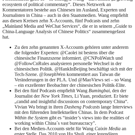
ecosystem of political commentary“. Dieses Netzwerk an
Kommentatoren bestehe aus Chinesen im Ausland, Experten und
Journalisten in China – auch in den Staatsmedien. Wang empfiehlt
aus diesen Kreisen zehn X-Accounts, fünf Podcasts und zehn
„Mainland Media and WeChat Services“, die er in seinem „Guide to
China-Language Analysis of Chinese Politics“ zusammengefasst
hat.
Zu den zehn genannten X-Accounts gehören unter anderem
die folgender Experten: @Caolei ist bestens über die
chinesische Finanzszene informiert. @CNPoliWatch und
@FollowCnRules analysieren personelle Wechsel in der
chinesischen Politik. @HankInBeijing beschäftigt sich mit der
Tech-Szene. @JosephWen kommentiert aus Taiwan die
Veränderungen in der PLA. Und @MaoViews sei – so Wang
– ein exzellenter Beobachter der chinesischen Politik-Elite.
Bei den fünf Podcasts empfiehlt Wang
Bumingbai
, den der
Journalist der
New York Times
, Li Yuan, produziert. Er biete
„candid and insightful discussions on contemporary China“.
Vivian Wu bringt in ihren
Dasheng Podcasts
lange Interviews
mit den führenden Intellektuellen Chinas. In dem Podcast
Within the System
gibt es “insider’s views into the realities of
working within China´s vast bureaucracy”.
Bei den Medien-Accounts steht für Wang
Caixin Media
an
erster Stelle. Das 2010 von Hu Shuli, einer legendären