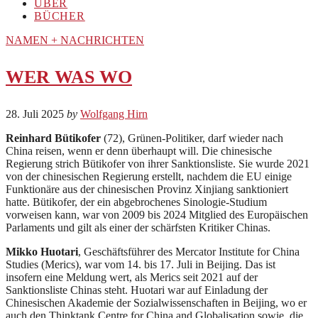
ÜBER
BÜCHER
NAMEN + NACHRICHTEN
WER WAS WO
28. Juli 2025
by
Wolfgang Hirn
Reinhard Bütikofer
(72), Grünen-Politiker, darf wieder nach
China reisen, wenn er denn überhaupt will. Die chinesische
Regierung strich Bütikofer von ihrer Sanktionsliste. Sie wurde 2021
von der chinesischen Regierung erstellt, nachdem die EU einige
Funktionäre aus der chinesischen Provinz Xinjiang sanktioniert
hatte. Bütikofer, der ein abgebrochenes Sinologie-Studium
vorweisen kann, war von 2009 bis 2024 Mitglied des Europäischen
Parlaments und gilt als einer der schärfsten Kritiker Chinas.
Mikko Huotari
, Geschäftsführer des Mercator Institute for China
Studies (Merics), war vom 14. bis 17. Juli in Beijing. Das ist
insofern eine Meldung wert, als Merics seit 2021 auf der
Sanktionsliste Chinas steht. Huotari war auf Einladung der
Chinesischen Akademie der Sozialwissenschaften in Beijing, wo er
auch den Thinktank Centre for China and Globalisation sowie die