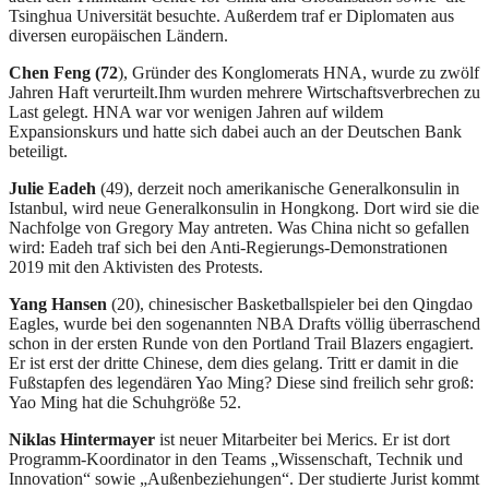
Tsinghua Universität besuchte. Außerdem traf er Diplomaten aus
diversen europäischen Ländern.
Chen Feng (72
), Gründer des Konglomerats HNA, wurde zu zwölf
Jahren Haft verurteilt.Ihm wurden mehrere Wirtschaftsverbrechen zu
Last gelegt. HNA war vor wenigen Jahren auf wildem
Expansionskurs und hatte sich dabei auch an der Deutschen Bank
beteiligt.
Julie Eadeh
(49), derzeit noch amerikanische Generalkonsulin in
Istanbul, wird neue Generalkonsulin in Hongkong. Dort wird sie die
Nachfolge von Gregory May antreten. Was China nicht so gefallen
wird: Eadeh traf sich bei den Anti-Regierungs-Demonstrationen
2019 mit den Aktivisten des Protests.
Yang Hansen
(20), chinesischer Basketballspieler bei den Qingdao
Eagles, wurde bei den sogenannten NBA Drafts völlig überraschend
schon in der ersten Runde von den Portland Trail Blazers engagiert.
Er ist erst der dritte Chinese, dem dies gelang. Tritt er damit in die
Fußstapfen des legendären Yao Ming? Diese sind freilich sehr groß:
Yao Ming hat die Schuhgröße 52.
Niklas Hintermayer
ist neuer Mitarbeiter bei Merics. Er ist dort
Programm-Koordinator in den Teams „Wissenschaft, Technik und
Innovation“ sowie „Außenbeziehungen“. Der studierte Jurist kommt