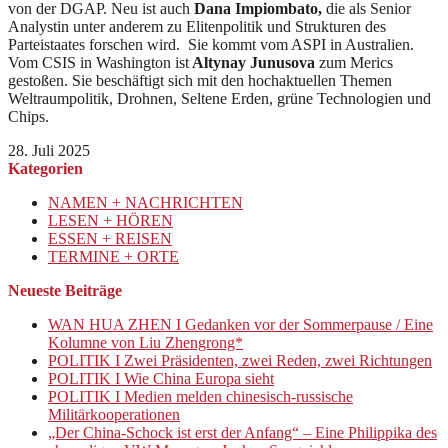
von der DGAP. Neu ist auch
Dana Impiombato,
die als Senior
Analystin unter anderem zu Elitenpolitik und Strukturen des
Parteistaates forschen wird. Sie kommt vom ASPI in Australien.
Vom CSIS in Washington ist
Altynay Junusova
zum Merics
gestoßen. Sie beschäftigt sich mit den hochaktuellen Themen
Weltraumpolitik, Drohnen, Seltene Erden, grüne Technologien und
Chips.
28. Juli 2025
Kategorien
NAMEN + NACHRICHTEN
LESEN + HÖREN
ESSEN + REISEN
TERMINE + ORTE
Neueste Beiträge
WAN HUA ZHEN I Gedanken vor der Sommerpause / Eine
Kolumne von Liu Zhengrong*
POLITIK I Zwei Präsidenten, zwei Reden, zwei Richtungen
POLITIK I Wie China Europa sieht
POLITIK I Medien melden chinesisch-russische
Militärkooperationen
„Der China-Schock ist erst der Anfang“ – Eine Philippika des