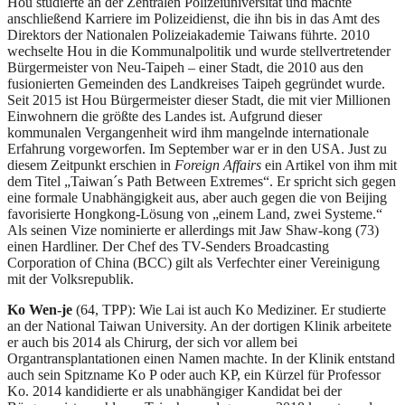
Hou studierte an der Zentralen Polizeiuniversität und machte
anschließend Karriere im Polizeidienst, die ihn bis in das Amt des
Direktors der Nationalen Polizeiakademie Taiwans führte. 2010
wechselte Hou in die Kommunalpolitik und wurde stellvertretender
Bürgermeister von Neu-Taipeh – einer Stadt, die 2010 aus den
fusionierten Gemeinden des Landkreises Taipeh gegründet wurde.
Seit 2015 ist Hou Bürgermeister dieser Stadt, die mit vier Millionen
Einwohnern die größte des Landes ist. Aufgrund dieser
kommunalen Vergangenheit wird ihm mangelnde internationale
Erfahrung vorgeworfen. Im September war er in den USA. Just zu
diesem Zeitpunkt erschien in
Foreign Affairs
ein Artikel von ihm mit
dem Titel „Taiwan´s Path Between Extremes“. Er spricht sich gegen
eine formale Unabhängigkeit aus, aber auch gegen die von Beijing
favorisierte Hongkong-Lösung von „einem Land, zwei Systeme.“
Als seinen Vize nominierte er allerdings mit Jaw Shaw-kong (73)
einen Hardliner. Der Chef des TV-Senders Broadcasting
Corporation of China (BCC) gilt als Verfechter einer Vereinigung
mit der Volksrepublik.
Ko Wen-je
(64, TPP): Wie Lai ist auch Ko Mediziner. Er studierte
an der National Taiwan University. An der dortigen Klinik arbeitete
er auch bis 2014 als Chirurg, der sich vor allem bei
Organtransplantationen einen Namen machte. In der Klinik entstand
auch sein Spitzname Ko P oder auch KP, ein Kürzel für Professor
Ko. 2014 kandidierte er als unabhängiger Kandidat bei der