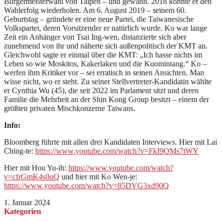
Bürgermeisterwahl von Taipeh – und gewann. 2018 konnte er den
Wahlerfolg wiederholen. Am 6. August 2019 – seinem 60.
Geburtstag – gründete er eine neue Partei, die Taiwanesische
Volkspartei, deren Vorsitzender er natürlich wurde. Ko war lange
Zeit ein Anhänger von Tsai Ing-wen, distanzierte sich aber
zunehmend von ihr und näherte sich außenpolitisch der KMT an.
Gleichwohl sagte er einmal über die KMT: „Ich hasse nichts im
Leben so wie Moskitos, Kakerlaken und die Kuomintang.“ Ko –
werfen ihm Kritiker vor – sei erratisch in seinen Ansichten. Man
wisse nicht, wo er steht. Zu seiner Stellvertreter-Kandidatin wählte
er Cynthia Wu (45), die seit 2022 im Parlament sitzt und deren
Familie die Mehrheit an der Shin Kong Group besitzt – einem der
größten privaten Mischkonzerne Taiwans.
Info:
Bloomberg führte mit allen drei Kandidaten Interviews. Hier mit Lai
Ching-te:
https://www.youtube.com/watch?v=FkI9OMs7tWY
Hier mit Hou Yu-ih:
https://www.youtube.com/watch?
v=cfrGmK4s0qQ
und hier mit Ko Wen-je:
https://www.youtube.com/watch?v=85DVG3xd90Q
1. Januar 2024
Kategorien