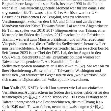
Er praktizierte lange in diesem Fach, bevor er 1996 in die Politik
wechselte. Das ausschlaggebende Moment war für ihn damals die
sogenannte dritte Taiwanstraßen-Krise. Auslöser war der US-
Besuch des Präsidenten Lee Teng-hui, was zu schweren
Verstimmungen zwischen den USA und China und zu diversen
Manövern vor der Küste Taiwans führte. Lai war erst Abgeordneter
für Tainan, später von 2010-2017 Bürgermeister von Tainan, einer
Metropole im Süden des Landes. 2017 machte ihn die Präsidentin
Tsai Ing-wen erst zum Ministerpräsidenten und im Mai 2020 zum
Vizepräsidenten. Aus dieser Rolle des Stellvertreters heraus will er
nun Tsai nachfolgen. Als Parteivorsitzender hat Lai sie schon beerbt.
Seit Januar 2023 ist er Chef der DPP. Lai, der im August in den
USA weilte, beschreibt sich als „pragmatic political worker for
Taiwanese independence“. Als Kandidatin für den
Stellvertreterposten nominierte er Hsiao Bi-khim (52). Sie war bis zu
ihrer Nominierung „Botschafterin“ Taiwans in Washington und
nennt sich „cat warrior“ im Gegensatz zu den „wolf warriors“, wie
sich manche Diplomaten der Volksrepublik bezeichnen.
Hou Yu-ih
(66, KMT): Auch Hou stammt wie Lai aus einfachen
Verhältnissen. Aufgewachsen im Süden des Landes gehört er zu den
benshengren (本省人). Sie sind schon vor 1949 vom Festland nach
Taiwan übergesiedelt (die Festlandchinesen, die mit Chiang Kai-
shek 1949 nach Taiwan flohen, nennt man waishengren 外省人).