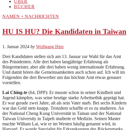
ÜBER
BÜCHER
NAMEN + NACHRICHTEN
HU IS HU? Die Kandidaten in Taiwan
1. Januar 2024
by
Wolfgang Hirn
Drei Kandidaten stellen sich am 13. Januar zur Wahl für das Amt
des Präsidenten. Alle drei haben langjährige Erfahrung als
Bürgermeister, aber alle drei haben wenig internationale Erfahrung.
Und damit hören die Gemeinsamkeiten auch schon auf. Ich will im
Folgenden die drei Bewerber um das höchste Amt etwas genauer
vorstellen.
Lai Ching-te
(64, DPP): Er musste schon in seiner Kindheit und
Jugend kämpfen, was seine heutige starke Arbeitsethik geprägt hat.
Er war gerade zwei Jahre, alt als sein Vater starb. Bei sechs Kindern
war das Geld stets knapp. Trotzdem schaffte er es zu studieren. An
der National Cheng Kung Universität in Tainan und der National
Taiwan University in Taipeh studierte er Medizin. Seinen Master
machte William Lai, wie er im Westen häufig genannt wird, in
Harvard. Er wurde Spezialist für Erkrankungen des Rückenmarks.