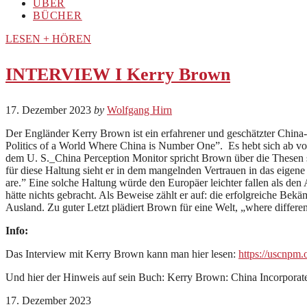
ÜBER
BÜCHER
LESEN + HÖREN
INTERVIEW I Kerry Brown
17. Dezember 2023
by
Wolfgang Hirn
Der Engländer Kerry Brown ist ein erfahrener und geschätzter China
Politics of a World Where China is Number One”. Es hebt sich ab von
dem U. S._China Perception Monitor spricht Brown über die Thesen 
für diese Haltung sieht er in dem mangelnden Vertrauen in das eigene
are.” Eine solche Haltung würde den Europäer leichter fallen als de
hätte nichts gebracht. Als Beweise zählt er auf: die erfolgreiche Be
Ausland. Zu guter Letzt plädiert Brown für eine Welt, „where differe
Info:
Das Interview mit Kerry Brown kann man hier lesen:
https://uscnpm.
Und hier der Hinweis auf sein Buch: Kerry Brown: China Incorporat
17. Dezember 2023