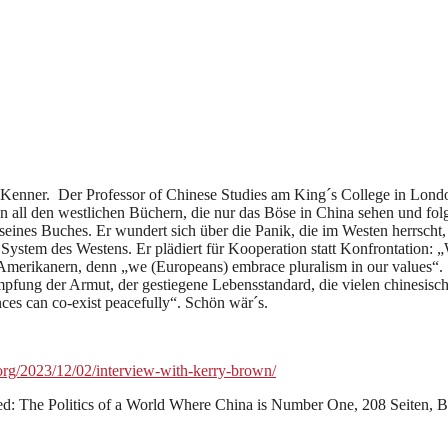
-Kenner. Der Professor of Chinese Studies am King´s College in Lond
 all den westlichen Büchern, die nur das Böse in China sehen und folg
seines Buches. Er wundert sich über die Panik, die im Westen herrsch
 System des Westens. Er plädiert für Kooperation statt Konfrontation: „
n Amerikanern, denn „we (Europeans) embrace pluralism in our values“.
kämpfung der Armut, der gestiegene Lebensstandard, die vielen chinesisc
nces can co-exist peacefully“. Schön wär´s.
org/2023/12/02/interview-with-kerry-brown/
ed: The Politics of a World Where China is Number One, 208 Seiten,