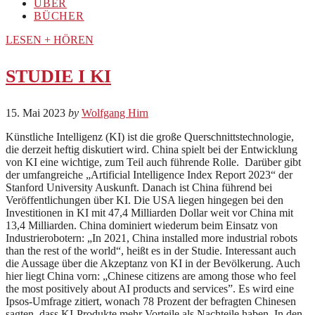
ÜBER
BÜCHER
LESEN + HÖREN
STUDIE I KI
15. Mai 2023
by
Wolfgang Hirn
Künstliche Intelligenz (KI) ist die große Querschnittstechnologie,
die derzeit heftig diskutiert wird. China spielt bei der Entwicklung
von KI eine wichtige, zum Teil auch führende Rolle. Darüber gibt
der umfangreiche „Artificial Intelligence Index Report 2023“ der
Stanford University Auskunft. Danach ist China führend bei
Veröffentlichungen über KI. Die USA liegen hingegen bei den
Investitionen in KI mit 47,4 Milliarden Dollar weit vor China mit
13,4 Milliarden. China dominiert wiederum beim Einsatz von
Industrierobotern: „In 2021, China installed more industrial robots
than the rest of the world“, heißt es in der Studie. Interessant auch
die Aussage über die Akzeptanz von KI in der Bevölkerung. Auch
hier liegt China vorn: „Chinese citizens are among those who feel
the most positively about AI products and services”. Es wird eine
Ipsos-Umfrage zitiert, wonach 78 Prozent der befragten Chinesen
sagten, dass KI-Produkte mehr Vorteile als Nachteile haben. In den