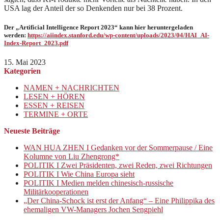
USA lag der Anteil der so Denkenden nur bei 38 Prozent.
Der „Artificial Intelligence Report 2023“ kann hier heruntergeladen
werden:
https://aiindex.stanford.edu/wp-content/uploads/2023/04/HAI_AI-
Index-Report_2023.pdf
15. Mai 2023
Kategorien
NAMEN + NACHRICHTEN
LESEN + HÖREN
ESSEN + REISEN
TERMINE + ORTE
Neueste Beiträge
WAN HUA ZHEN I Gedanken vor der Sommerpause / Eine
Kolumne von Liu Zhengrong*
POLITIK I Zwei Präsidenten, zwei Reden, zwei Richtungen
POLITIK I Wie China Europa sieht
POLITIK I Medien melden chinesisch-russische
Militärkooperationen
„Der China-Schock ist erst der Anfang“ – Eine Philippika des
ehemaligen VW-Managers Jochen Sengpiehl