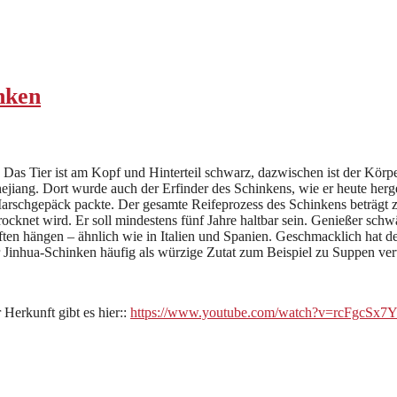
nken
Das Tier ist am Kopf und Hinterteil schwarz, dazwischen ist der Körp
ejiang. Dort wurde auch der Erfinder des Schinkens, wie er heute herge
Marschgepäck packte. Der gesamte Reifeprozess des Schinkens beträgt 
cknet wird. Er soll mindestens fünf Jahre haltbar sein. Genießer schw
ften hängen – ähnlich wie in Italien und Spanien. Geschmacklich hat 
r Jinhua-Schinken häufig als würzige Zutat zum Beispiel zu Suppen ve
Herkunft gibt es hier::
https://www.youtube.com/watch?v=rcFgcSx7