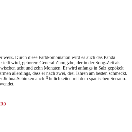
er weiß. Durch diese Farbkombination wird es auch das Panda-
stellt wird, geboren: General Zhongzhe, der in der Song-Zeit als
zwischen acht und zehn Monaten. Er wird anfangs in Salz gepökelt,
ärmen allerdings, dass er nach zwei, drei Jahren am besten schmeckt.
der Jinhua-Schinken auch Ähnlichkeiten mit dem spanischen Serrano-
rwendet.
YR0