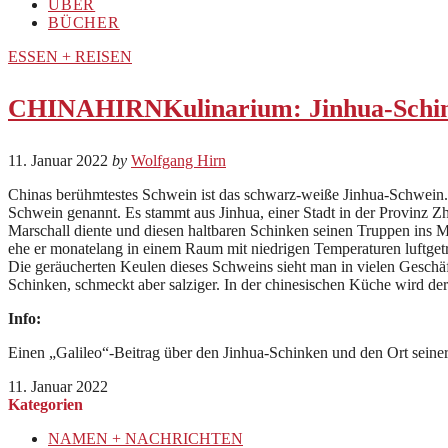
ÜBER
BÜCHER
ESSEN + REISEN
CHINAHIRNKulinarium: Jinhua-Schi
11. Januar 2022
by
Wolfgang Hirn
Chinas berühmtestes Schwein ist das schwarz-weiße Jinhua-Schwein. 
Schwein genannt. Es stammt aus Jinhua, einer Stadt in der Provinz Zh
Marschall diente und diesen haltbaren Schinken seinen Truppen ins 
ehe er monatelang in einem Raum mit niedrigen Temperaturen luftgetro
Die geräucherten Keulen dieses Schweins sieht man in vielen Geschä
Schinken, schmeckt aber salziger. In der chinesischen Küche wird de
Info:
Einen „Galileo“-Beitrag über den Jinhua-Schinken und den Ort seiner 
11. Januar 2022
Kategorien
NAMEN + NACHRICHTEN