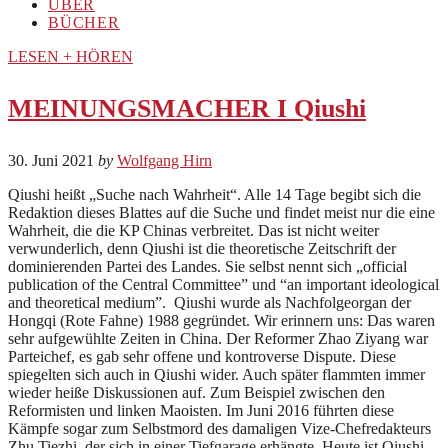
ÜBER
BÜCHER
LESEN + HÖREN
MEINUNGSMACHER I Qiushi
30. Juni 2021
by
Wolfgang Hirn
Qiushi heißt „Suche nach Wahrheit“. Alle 14 Tage begibt sich die
Redaktion dieses Blattes auf die Suche und findet meist nur die eine
Wahrheit, die die KP Chinas verbreitet. Das ist nicht weiter
verwunderlich, denn Qiushi ist die theoretische Zeitschrift der
dominierenden Partei des Landes. Sie selbst nennt sich „official
publication of the Central Committee” und “an important ideological
and theoretical medium”. Qiushi wurde als Nachfolgeorgan der
Hongqi (Rote Fahne) 1988 gegründet. Wir erinnern uns: Das waren
sehr aufgewühlte Zeiten in China. Der Reformer Zhao Ziyang war
Parteichef, es gab sehr offene und kontroverse Dispute. Diese
spiegelten sich auch in Qiushi wider. Auch später flammten immer
wieder heiße Diskussionen auf. Zum Beispiel zwischen den
Reformisten und linken Maoisten. Im Juni 2016 führten diese
Kämpfe sogar zum Selbstmord des damaligen Vize-Chefredakteurs
Zhu Tiezhi, der sich in einer Tiefgarage erhängte. Heute ist Qiushi