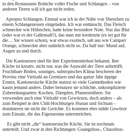
in den Restaurants Bottiche voller Fische und Schlangen – von
anderen Tieren will ich gar nicht reden.
Apropos Schlangen. Einmal war ich in der Nähe von Shenzhen zu
einem Schlangenessen eingeladen. Ich war enttäuscht. Das Fleisch
schmeckte wie Hühnchen, hatte keine besondere Note. Nur das Blut
(oder war es der Gallensaft?), das man mir kredenzte (es sei gut für
die… Sie wissen schon), war etwas exotisch, sah aus wie Campari
Orange, schmeckte aber natürlich nicht so. Da half nur: Mund auf,
Augen zu und durch.
Die Kantonesen sind für ihre Experimentierlust bekannt. Ihre
Küche ist kreativ, nicht nur, was die Auswahl der Tiere anbetrifft.
Fruchtbare Böden, sonniges, subtropisches Klima bescheren der
Provinz eine Vielzahl an Gemüsen und das ganze Jahr üppige
Ernten. Kantonesische Küche nutzen so viele Garmethoden wie
kaum jemand anders. Dabei benutzen sie schlichte, unkomplizierte
Zubereitungsarten: Kochen, Dämpfen, Pfannenrühren. Sie
verwenden auch eine Vielzahl von Gewürzen, doch anders – als
zum Beispiel in den Chili-Hochburgen Hunan und Sichuan –
dominieren sie nicht die Gerichte. Es kommen eher milde Gewürze
zum Einsatz, die das Eigenaroma unterstreichen.
Es gibt nicht „die“ kantonesische Küche. Sie ist nochmals
unterteilt. Und zwar in drei Richtungen: Guangzhou-, Chaozhou-