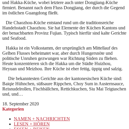
und Hakka-Küche, wobei letztere auch unter Dongjiang-Küche
firmiert. Benannt nach dem Fluss Dongjiang, der durch die Gegend
im östlichen Guangdong fließt.
Die Chaozhou-Küche entstand rund um die traditionsreiche
Handelsstadt Chaozhou. Sie hat Elemente der Küchen Kantons und
der benachbarten Provinz Fujian. Typisch hierfür sind kalte Gerichte
und Seafood.
Hakka ist ein Volksstamm, der ursprünglich am Mittellauf des
Gelben Flusses beheimatet war, aber durch Hungersnöte und
politische Unruhen gezwungen war Richtung Süden zu fliehen.
Heute konzentrieren sich die Hakka um die Städte Huizhou,
Heyuan und Meizhou. Ihre Küche ist eher fettig, üppig und salzig.
Die bekanntesten Gerichte aus der kantonesischen Küche sind:
Baiqie Hühnchen, süßsaure Rippchen, Choy Sum in Austernsauce,
Reisnudelrollen, Fischbällchen, Rettichkuchen, Siu Mai Teigtaschen
und, und…
18. September 2020
Kategorien
NAMEN + NACHRICHTEN
LESEN + HÖREN