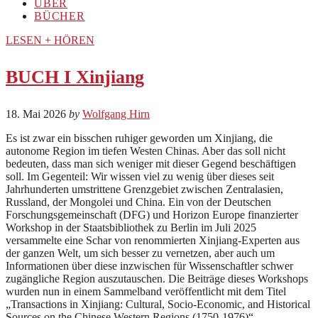
ÜBER
BÜCHER
LESEN + HÖREN
BUCH I Xinjiang
18. Mai 2026
by
Wolfgang Hirn
Es ist zwar ein bisschen ruhiger geworden um Xinjiang, die
autonome Region im tiefen Westen Chinas. Aber das soll nicht
bedeuten, dass man sich weniger mit dieser Gegend beschäftigen
soll. Im Gegenteil: Wir wissen viel zu wenig über dieses seit
Jahrhunderten umstrittene Grenzgebiet zwischen Zentralasien,
Russland, der Mongolei und China. Ein von der Deutschen
Forschungsgemeinschaft (DFG) und Horizon Europe finanzierter
Workshop in der Staatsbibliothek zu Berlin im Juli 2025
versammelte eine Schar von renommierten Xinjiang-Experten aus
der ganzen Welt, um sich besser zu vernetzen, aber auch um
Informationen über diese inzwischen für Wissenschaftler schwer
zugängliche Region auszutauschen. Die Beiträge dieses Workshops
wurden nun in einem Sammelband veröffentlicht mit dem Titel
„Transactions in Xinjiang: Cultural, Socio-Economic, and Historical
Sources on the Chinese Western Regions (1750-1976)“.