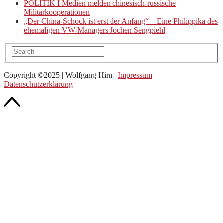
POLITIK I Medien melden chinesisch-russische
Militärkooperationen
„Der China-Schock ist erst der Anfang“ – Eine Philippika des
ehemaligen VW-Managers Jochen Sengpiehl
Copyright ©2025 | Wolfgang Hirn |
Impressum
|
Datenschutzerklärung