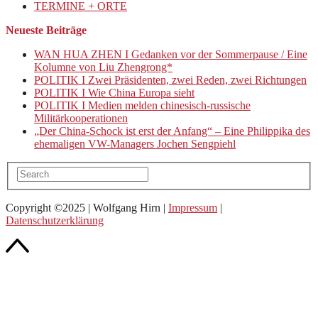
TERMINE + ORTE
Neueste Beiträge
WAN HUA ZHEN I Gedanken vor der Sommerpause / Eine
Kolumne von Liu Zhengrong*
POLITIK I Zwei Präsidenten, zwei Reden, zwei Richtungen
POLITIK I Wie China Europa sieht
POLITIK I Medien melden chinesisch-russische
Militärkooperationen
„Der China-Schock ist erst der Anfang“ – Eine Philippika des
ehemaligen VW-Managers Jochen Sengpiehl
Copyright ©2025 | Wolfgang Hirn |
Impressum
|
Datenschutzerklärung