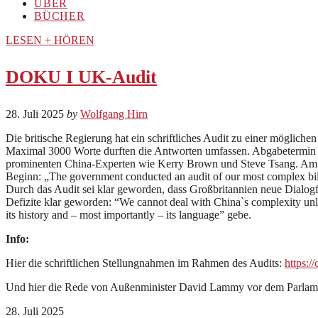
ÜBER
BÜCHER
LESEN + HÖREN
DOKU I UK-Audit
28. Juli 2025
by
Wolfgang Hirn
Die britische Regierung hat ein schriftliches Audit zu einer mögliche
Maximal 3000 Worte durften die Antworten umfassen. Abgabetermin w
prominenten China-Experten wie Kerry Brown und Steve Tsang. Am 2
Beginn: „The government conducted an audit of our most complex bilate
Durch das Audit sei klar geworden, dass Großbritannien neue Dialog
Defizite klar geworden: “We cannot deal with China`s complexity unle
its history and – most importantly – its language” gebe.
I
nfo:
Hier die schriftlichen Stellungnahmen im Rahmen des Audits:
https:/
Und hier die Rede von Außenminister David Lammy vor dem Parlam
28. Juli 2025