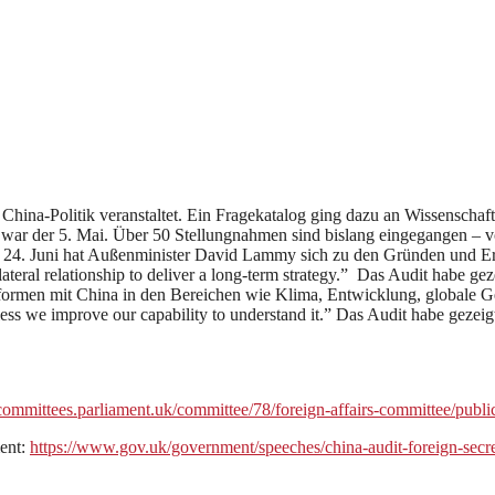
n China-Politik veranstaltet. Ein Fragekatalog ging dazu an Wissenscha
ar der 5. Mai. Über 50 Stellungnahmen sind bislang eingegangen – vo
4. Juni hat Außenminister David Lammy sich zu den Gründen und Erge
ral relationship to deliver a long-term strategy.” Das Audit habe gezeig
formen mit China in den Bereichen wie Klima, Entwicklung, globale G
ss we improve our capability to understand it.” Das Audit habe gezeigt
/committees.parliament.uk/committee/78/foreign-affairs-committee/publi
ent:
https://www.gov.uk/government/speeches/china-audit-foreign-secre