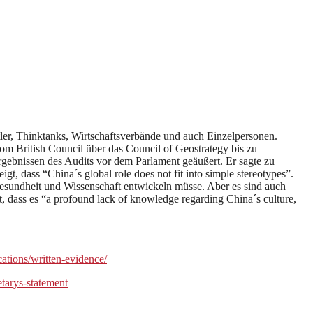
ftler, Thinktanks, Wirtschaftsverbände und auch Einzelpersonen.
m British Council über das Council of Geostrategy bis zu
bnissen des Audits vor dem Parlament geäußert. Er sagte zu
t, dass “China´s global role does not fit into simple stereotypes”.
esundheit und Wissenschaft entwickeln müsse. Aber es sind auch
, dass es “a profound lack of knowledge regarding China´s culture,
cations/written-evidence/
tarys-statement