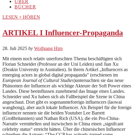
ÜBER
BÜCHER
LESEN + HÖREN
ARTIKEL I Influencer-Propaganda
28. Juli 2025
by
Wolfgang Hirn
Mit einem noch relativ unerforschten Thema beschäftigten sich
Florian Schneider (Professor an der Uni Leiden) und Jian Xu
(Deakin University in Australien). In ihrem Artikel „Influencers as
emerging actors in global digital propaganda” (erschienen im
European Journal of Cultural Studies
)untersuchten sie das neue
Phänomen der Influencer als wichtige Akteure der Soft Power eines
Landes. Diese beeinflussen zunehmend das Image eines Landes.
Schneider und Xu haben sich als Fallbeispiel die Szene in China
angeschaut. Dort gibt es sogenannteforeign influencers (laowai
wanghong), aber auch lokale Influencer. Als Beispiel für die foreign
influencer nennen sie die beiden Youtuber Lee Barrett
(Großbritannien) und Nathan Rich (USA), die ein Pro-China-
Narrativ vermittelten und inzwischen in China einen „signifcant
celebrity status“ erreicht hätten. Über die chinesischen Influencer
schreiben die Autoen: “The CCP has actively turned some