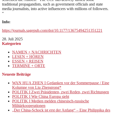
traditional propagandists, such as government officials and state
media journalists, into active influencers with millions of followers.
“
Info:
https://journals.sagepub.com/doi/10.1177/13675494251351221
28. Juli 2025
Kategorien
NAMEN + NACHRICHTEN
LESEN + HÖREN
ESSEN + REISEN
TERMINE + ORTE
Neueste Beiträge
WAN HUA ZHEN I Gedanken vor der Sommerpause / Eine
Kolumne von Liu Zhengrong*
POLITIK I Zwei Präsidenten, zwei Reden, zwei Richtungen
POLITIK I Wie China Europa sieht
POLITIK I Medien melden chinesisch-russische
Militärkooperationen
„Der China-Schock ist erst der Anfang“ – Eine Philippika des