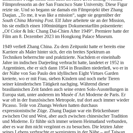
Filmprofessorin an der San Francisco State University. Diese Figur
reizte sie. Und so begann sie damals ein Filmprojekt über Zhang
Daqian. „To me, it was like a mission“, sagte sie gegenüber der
South China Morning Post
. Elf Jahre arbeitete sie an der Mission,
bis sie endlich einen 100minütigen Dokumentarfilm präsentierte:
„Of Color & Ink: Chang Dai-Chien After 1949“. Premiere hatte der
Film am 8. Dezember 2023 im Hongkong Palace Museum.
1949 verließ Zhang China. Zu dem Zeitpunkt hatte er bereits eine
Karriere als Maler hinter sich, der ein breites Spektrum an
Techniken beherrschte und praktizierte. Nachdem er eineinhalb
Jahre im indischen Darjeeling verbracht hatte, landetet er 1952 in
Argentinien, ehe er sich dann 1954 in Brasilien niederließ, wo er in
der Nähe von Sao Paulo den idyllischen Eight Virtues Garden
kreierte, wo er mit Frau, sieben Kindern und noch mehr Tieren
seiner künstlerischen Tätigkeit nachging. Während dieser
brasilianischen Zeit fanden auch seine ersten Solo-Ausstellungen in
Europa statt, unter anderem im Musée d´Art Moderne de Paris. Er
war oft in der französischen Metropole, traf dort auch immer wieder
Picasso. Teile von Zhangs Werken hatten durchaus
expressionistische Züge. Zhang Daqian war ein Brückenbauer
zwischen Ost und West, aber auch zwischen chinesischer Tradition
und Moderne. Er fühlte sich immer seinem Heimatland verbunden,
aber es war ihm nicht vergönnt es zu besuchen. Die letzten Jahre
seines Lebens verbrachte er wenigstens in der Nähe – auf Taiwan,