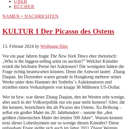
ÜBER
BÜCHER
NAMEN + NACHRICHTEN
KULTUR I Der Picasso des Ostens
13. Februar 2024
by
Wolfgang Hirn
Vor ein paar Jahren fragte
The New York Times
eher rhetorisch:
„Who is the biggest-selling artist on auction?” Welcher Künstler
erzielt die höchsten Preise bei Auktionen? Die wenigsten hätten die
Frage richtig beantworten können. Denn die Antwort lautet: Zhang
Daqian. Im Dezember waren gerade in Hongkong mehrere seiner
Werke unter dem Hammer der Sotheby´s Auktionatoren und
erzielten einen Verkaufspreis von knapp 38 Millionen US-Dollar.
Wer ist bzw. war dieser Zhang Daqian, den im Westen sehr wenige,
aber auch in der Volksrepublik nur ein paar mehr kennen? Aber, die
ihn kennen, bezeichnen ihn als Picasso des Ostens. Xu Beihong –
selbst ein großer Maler im 20. Jahrhundert – nannte ihn „den
größten chinesischen Maler der letzten 500 Jahre“. Warum kennen
trotz dieser Lobeshymnen nur so wenige diesen Künstler? Diese
unfassbare Frage stellte sich auch im Jahre 2011 Zhang Weimin,