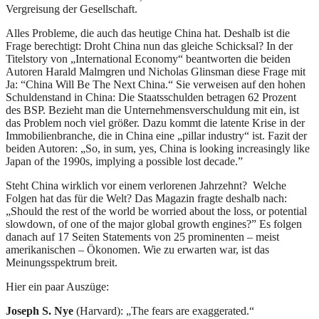
Vergreisung der Gesellschaft.
Alles Probleme, die auch das heutige China hat. Deshalb ist die
Frage berechtigt: Droht China nun das gleiche Schicksal? In der
Titelstory von „International Economy“ beantworten die beiden
Autoren Harald Malmgren und Nicholas Glinsman diese Frage mit
Ja: “China Will Be The Next China.“ Sie verweisen auf den hohen
Schuldenstand in China: Die Staatsschulden betragen 62 Prozent
des BSP. Bezieht man die Unternehmensverschuldung mit ein, ist
das Problem noch viel größer. Dazu kommt die latente Krise in der
Immobilienbranche, die in China eine „pillar industry“ ist. Fazit der
beiden Autoren: „So, in sum, yes, China is looking increasingly like
Japan of the 1990s, implying a possible lost decade.”
Steht China wirklich vor einem verlorenen Jahrzehnt? Welche
Folgen hat das für die Welt? Das Magazin fragte deshalb nach:
„Should the rest of the world be worried about the loss, or potential
slowdown, of one of the major global growth engines?” Es folgen
danach auf 17 Seiten Statements von 25 prominenten – meist
amerikanischen – Ökonomen. Wie zu erwarten war, ist das
Meinungsspektrum breit.
Hier ein paar Auszüge:
Joseph S. Nye
(Harvard): „The fears are exaggerated.“