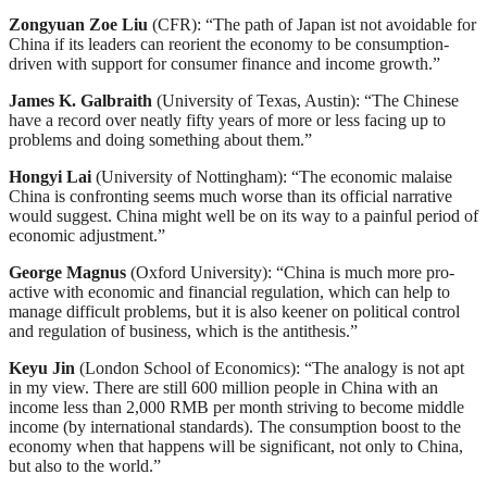
Zongyuan Zoe Liu
(CFR): “The path of Japan ist not avoidable for
China if its leaders can reorient the economy to be consumption-
driven with support for consumer finance and income growth.”
James K. Galbraith
(University of Texas, Austin): “The Chinese
have a record over neatly fifty years of more or less facing up to
problems and doing something about them.”
Hongyi Lai
(University of Nottingham): “The economic malaise
China is confronting seems much worse than its official narrative
would suggest. China might well be on its way to a painful period of
economic adjustment.”
George Magnus
(Oxford University): “China is much more pro-
active with economic and financial regulation, which can help to
manage difficult problems, but it is also keener on political control
and regulation of business, which is the antithesis.”
Keyu Jin
(London School of Economics): “The analogy is not apt
in my view. There are still 600 million people in China with an
income less than 2,000 RMB per month striving to become middle
income (by international standards). The consumption boost to the
economy when that happens will be significant, not only to China,
but also to the world.”