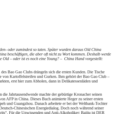
den- oder zumindest so taten. Später wurden daraus Old China
hina beschäftigen, die aber oft nicht zu Wort kommen. Deshalb werde
e Old – oder ist es noch eine Young? – China Hand vorgestellt:
nd des Bao Gao Clubs drängeln sich die ersten Kunden. Die Tische
ate von Kartoffelstreifen und Gurken. Ihm gehört der Bao Gao Club –
markten, erst hier zum Abholen, dann in Delikatessenläden und
 Um die Jahrtausendwende machte der gebürtige Kronacher seinen
nt von AFP in China. Dieses Buch animierte Heger zu seiner ersten
peh und Guangzhou. Danach arbeitete er bei der Weltbank-Tochter
en Deutsch-Chinesischen Energiedialog. Doch noch während seiner
irits“. Für die Unwissenden und Anti-Alkoholiker: Baijiu ist DER