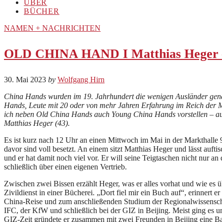
ÜBER
BÜCHER
NAMEN + NACHRICHTEN
OLD CHINA HAND I Matthias Heger
30. Mai 2023
by
Wolfgang Hirn
China Hands wurden im 19. Jahrhundert die wenigen Ausländer genan
Hands, Leute mit 20 oder von mehr Jahren Erfahrung im Reich der Mit
ich neben Old China Hands auch Young China Hands vorstellen – auch
Matthias Heger (43).
Es ist kurz nach 12 Uhr an einen Mittwoch im Mai in der Markthalle 
davor sind voll besetzt. An einem sitzt Matthias Heger und lässt auf
und er hat damit noch viel vor. Er will seine Teigtaschen nicht nur 
schließlich über einen eigenen Vertrieb.
Zwischen zwei Bissen erzählt Heger, was er alles vorhat und wie es 
Zivildienst in einer Bücherei. „Dort fiel mir ein Buch auf“, erinnert 
China-Reise und zum anschließenden Studium der Regionalwissenscha
IFC, der KfW und schließlich bei der GIZ in Beijing. Meist ging es
GIZ-Zeit gründete er zusammen mit zwei Freunden in Beijing eine Bar,