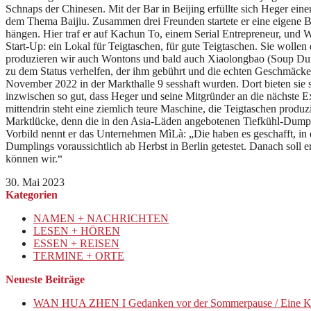
Schnaps der Chinesen. Mit der Bar in Beijing erfüllte sich Heger ein
dem Thema Baijiu. Zusammen drei Freunden startete er eine eigene 
hängen. Hier traf er auf Kachun To, einem Serial Entrepreneur, und
Start-Up: ein Lokal für Teigtaschen, für gute Teigtaschen. Sie wollen
produzieren wir auch Wontons und bald auch Xiaolongbao (Soup Dum
zu dem Status verhelfen, der ihm gebührt und die echten Geschmäcker 
November 2022 in der Markthalle 9 sesshaft wurden. Dort bieten sie
inzwischen so gut, dass Heger und seine Mitgründer an die nächste E
mittendrin steht eine ziemlich teure Maschine, die Teigtaschen produz
Marktlücke, denn die in den Asia-Läden angebotenen Tiefkühl-Dumpli
Vorbild nennt er das Unternehmen MìLà: „Die haben es geschafft, in
Dumplings voraussichtlich ab Herbst in Berlin getestet. Danach soll
können wir.“
30. Mai 2023
Kategorien
NAMEN + NACHRICHTEN
LESEN + HÖREN
ESSEN + REISEN
TERMINE + ORTE
Neueste Beiträge
WAN HUA ZHEN I Gedanken vor der Sommerpause / Eine K