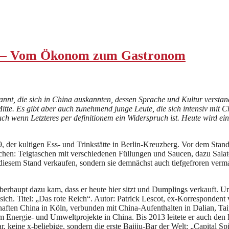
 – Vom Ökonom zum Gastronom
nt, die sich in China auskannten, dessen Sprache und Kultur verstan
te. Es gibt aber auch zunehmend junge Leute, die sich intensiv mit C
 wenn Letzteres per definitionem ein Widerspruch ist. Heute wird ein
9, der kultigen Ess- und Trinkstätte in Berlin-Kreuzberg. Vor dem Sta
tischen: Teigtaschen mit verschiedenen Füllungen und Saucen, dazu Sal
an diesem Stand verkaufen, sondern sie demnächst auch tiefgefroren ver
überhaupt dazu kam, dass er heute hier sitzt und Dumplings verkauft.
er sich. Titel: „Das rote Reich“. Autor: Patrick Lescot, ex-Korresponde
ften China in Köln, verbunden mit China-Aufenthalten in Dalian, Tai
 um Energie- und Umweltprojekte in China. Bis 2013 leitete er auch d
 keine x-beliebige, sondern die erste Baijiu-Bar der Welt: „Capital Sp