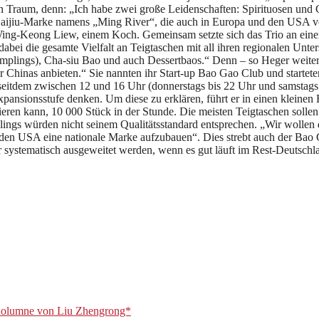
en Traum, denn: „Ich habe zwei große Leidenschaften: Spirituosen und C
Baijiu-Marke namens „Ming River“, die auch in Europa und den USA ve
 Wing-Keong Liew, einem Koch. Gemeinsam setzte sich das Trio an eine
 dabei die gesamte Vielfalt an Teigtaschen mit all ihren regionalen Un
plings), Cha-siu Bao und auch Dessertbaos.“ Denn – so Heger weiter 
Chinas anbieten.“ Sie nannten ihr Start-up Bao Gao Club und starteten 
 seitdem zwischen 12 und 16 Uhr (donnerstags bis 22 Uhr und samstags
xpansionsstufe denken. Um diese zu erklären, führt er in einen kleine
ieren kann, 10 000 Stück in der Stunde. Die meisten Teigtaschen sollen
ngs würden nicht seinem Qualitätsstandard entsprechen. „Wir wollen 
 den USA eine nationale Marke aufzubauen“. Dies strebt auch der Bao G
 er systematisch ausgeweitet werden, wenn es gut läuft im Rest-Deutsc
olumne von Liu Zhengrong*