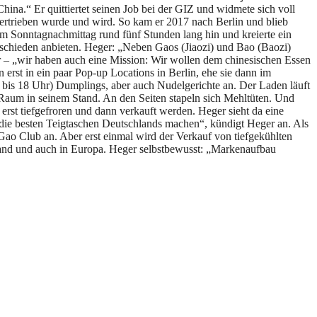
hina.“ Er quittiertet seinen Job bei der GIZ und widmete sich voll
rtrieben wurde und wird. So kam er 2017 nach Berlin und blieb
m Sonntagnachmittag rund fünf Stunden lang hin und kreierte ein
terschieden anbieten. Heger: „Neben Gaos (Jiaozi) und Bao (Baozi)
– „wir haben auch eine Mission: Wir wollen dem chinesischen Essen
erst in ein paar Pop-up Locations in Berlin, ehe sie dann im
 bis 18 Uhr) Dumplings, aber auch Nudelgerichte an. Der Laden läuft
n Raum in seinem Stand. An den Seiten stapeln sich Mehltüten. Und
 erst tiefgefroren und dann verkauft werden. Heger sieht da eine
die besten Teigtaschen Deutschlands machen“, kündigt Heger an. Als
ao Club an. Aber erst einmal wird der Verkauf von tiefgekühlten
hland und auch in Europa. Heger selbstbewusst: „Markenaufbau