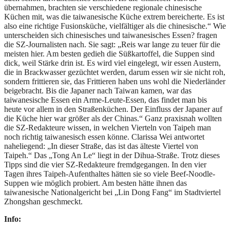
übernahmen, brachten sie verschiedene regionale chinesische
Küchen mit, was die taiwanesische Küche extrem bereicherte. Es ist
also eine richtige Fusionsküche, vielfältiger als die chinesische.“ Wie
unterscheiden sich chinesisches und taiwanesisches Essen? fragen
die SZ-Journalisten nach. Sie sagt: „Reis war lange zu teuer für die
meisten hier. Am besten gedieh die Süßkartoffel, die Suppen sind
dick, weil Stärke drin ist. Es wird viel eingelegt, wir essen Austern,
die in Brackwasser gezüchtet werden, darum essen wir sie nicht roh,
sondern frittieren sie, das Frittieren haben uns wohl die Niederländer
beigebracht. Bis die Japaner nach Taiwan kamen, war das
taiwanesische Essen ein Arme-Leute-Essen, das findet man bis
heute vor allem in den Straßenküchen. Der Einfluss der Japaner auf
die Küche hier war größer als der Chinas.“ Ganz praxisnah wollten
die SZ-Redakteure wissen, in welchen Vierteln von Taipeh man
noch richtig taiwanesisch essen könne. Clarissa Wei antwortet
naheliegend: „In dieser Straße, das ist das älteste Viertel von
Taipeh.“ Das „Tong An Le“ liegt in der Dihua-Straße. Trotz dieses
Tipps sind die vier SZ-Redakteure fremdgegangen. In den vier
Tagen ihres Taipeh-Aufenthaltes hätten sie so viele Beef-Noodle-
Suppen wie möglich probiert. Am besten hätte ihnen das
taiwanesische Nationalgericht bei „Lin Dong Fang“ im Stadtviertel
Zhongshan geschmeckt.
Info: