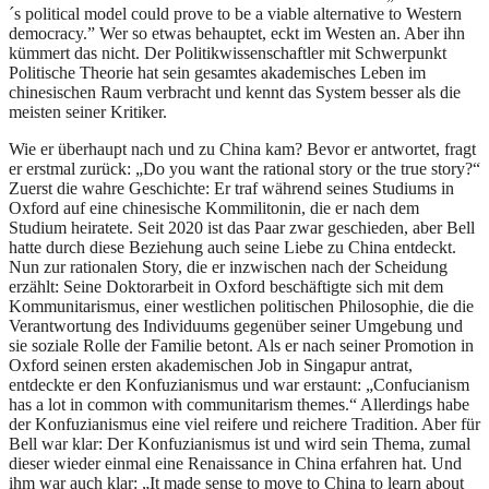
´s political model could prove to be a viable alternative to Western
democracy.” Wer so etwas behauptet, eckt im Westen an. Aber ihn
kümmert das nicht. Der Politikwissenschaftler mit Schwerpunkt
Politische Theorie hat sein gesamtes akademisches Leben im
chinesischen Raum verbracht und kennt das System besser als die
meisten seiner Kritiker.
Wie er überhaupt nach und zu China kam? Bevor er antwortet, fragt
er erstmal zurück: „Do you want the rational story or the true story?“
Zuerst die wahre Geschichte: Er traf während seines Studiums in
Oxford auf eine chinesische Kommilitonin, die er nach dem
Studium heiratete. Seit 2020 ist das Paar zwar geschieden, aber Bell
hatte durch diese Beziehung auch seine Liebe zu China entdeckt.
Nun zur rationalen Story, die er inzwischen nach der Scheidung
erzählt: Seine Doktorarbeit in Oxford beschäftigte sich mit dem
Kommunitarismus, einer westlichen politischen Philosophie, die die
Verantwortung des Individuums gegenüber seiner Umgebung und
sie soziale Rolle der Familie betont. Als er nach seiner Promotion in
Oxford seinen ersten akademischen Job in Singapur antrat,
entdeckte er den Konfuzianismus und war erstaunt: „Confucianism
has a lot in common with communitarism themes.“ Allerdings habe
der Konfuzianismus eine viel reifere und reichere Tradition. Aber für
Bell war klar: Der Konfuzianismus ist und wird sein Thema, zumal
dieser wieder einmal eine Renaissance in China erfahren hat. Und
ihm war auch klar: „It made sense to move to China to learn about