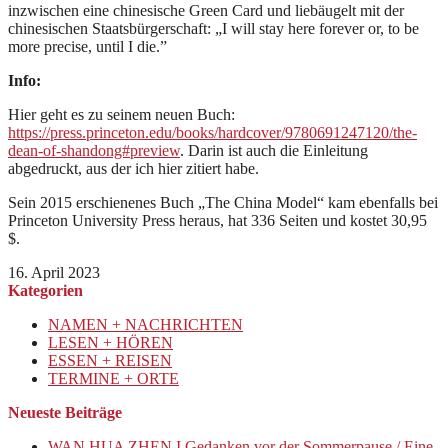
inzwischen eine chinesische Green Card und liebäugelt mit der
chinesischen Staatsbürgerschaft: „I will stay here forever or, to be
more precise, until I die.”
Info:
Hier geht es zu seinem neuen Buch:
https://press.princeton.edu/books/hardcover/9780691247120/the-
dean-of-shandong#preview
. Darin ist auch die Einleitung
abgedruckt, aus der ich hier zitiert habe.
Sein 2015 erschienenes Buch „The China Model“ kam ebenfalls bei
Princeton University Press heraus, hat 336 Seiten und kostet 30,95
$.
16. April 2023
Kategorien
NAMEN + NACHRICHTEN
LESEN + HÖREN
ESSEN + REISEN
TERMINE + ORTE
Neueste Beiträge
WAN HUA ZHEN I Gedanken vor der Sommerpause / Eine