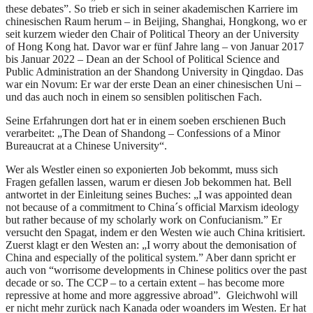
these debates”. So trieb er sich in seiner akademischen Karriere im
chinesischen Raum herum – in Beijing, Shanghai, Hongkong, wo er
seit kurzem wieder den Chair of Political Theory an der University
of Hong Kong hat. Davor war er fünf Jahre lang – von Januar 2017
bis Januar 2022 – Dean an der School of Political Science and
Public Administration an der Shandong University in Qingdao. Das
war ein Novum: Er war der erste Dean an einer chinesischen Uni –
und das auch noch in einem so sensiblen politischen Fach.
Seine Erfahrungen dort hat er in einem soeben erschienen Buch
verarbeitet: „The Dean of Shandong – Confessions of a Minor
Bureaucrat at a Chinese University“.
Wer als Westler einen so exponierten Job bekommt, muss sich
Fragen gefallen lassen, warum er diesen Job bekommen hat. Bell
antwortet in der Einleitung seines Buches: „I was appointed dean
not because of a commitment to China´s official Marxism ideology
but rather because of my scholarly work on Confucianism.” Er
versucht den Spagat, indem er den Westen wie auch China kritisiert.
Zuerst klagt er den Westen an: „I worry about the demonisation of
China and especially of the political system.” Aber dann spricht er
auch von “worrisome developments in Chinese politics over the past
decade or so. The CCP – to a certain extent – has become more
repressive at home and more aggressive abroad”. Gleichwohl will
er nicht mehr zurück nach Kanada oder woanders im Westen. Er hat